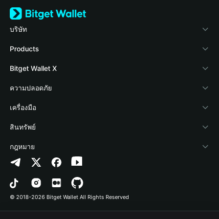
บริษัท
เกี่ยวกับ Bitget Wallet
Products
Blog
Crypto Card
Bitget Wallet X
Academy
Stablecoin Earn
นักพัฒนา
ความปลอดภัย
ข่าวสารด้านคริปโต
Payfi Crypto
เชื่อมต่อ Wallet
Protection Fund
เครื่องมือ
ศูนย์ช่วยเหลือ
Crypto Swap API
Bitget Wallet Pay
เทคโนโลยีความปลอดภัย
ซื้อคริปโต
สินทรัพย์
ติดต่อเรา
Altcoin Season Index
ลิสต์โปรเจกต์
การตรวจจับการอนุญาต
Arbitrum
กฎหมาย
ทรัพยากรข้อมูลของแบรนด์
Prediction Markets
การตรวจจับสัญญา
Avalanche
นโยบายความเป็นส่วนตัว
อาชีพ
DApp
การโอนเป็นชุด
Bitcoin
ข้อตกลงในการใช้บริการ
© 2018-2026 Bitget Wallet All Rights Reserved
การยืนยันช่องทางอย่างเป็นทางการ
Trade
BNB Chain
Risk Disclosure