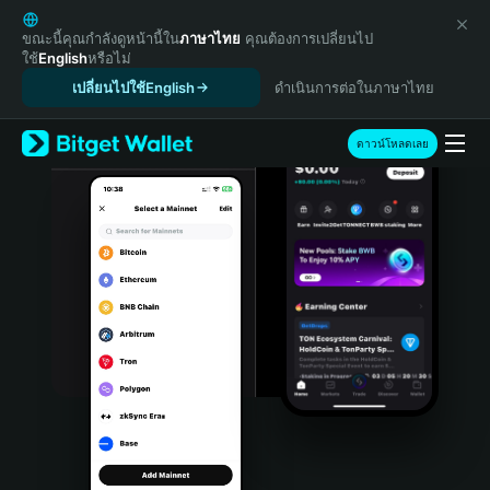
English
日本語
ขณะนี้คุณกำลังดูหน้านี้ใน
ภาษาไทย
คุณต้องการเปลี่ยนไป
ใช้
English
หรือไม่
Tiếng Việt
เปลี่ยนไปใช้English
ดำเนินการต่อในภาษาไทย
Русский
Español (Latinoamérica)
Türkçe
ดาวน์โหลดเลย
Italiano
Français
Deutsch
简体中文
繁體中文
Português (Portugal)
Bahasa Indonesia
ภาษาไทย
हिन्दी
বাংলা
Español
Português (Brasil)
Español (Argentina)