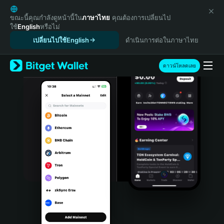
English
日本語
ขณะนี้คุณกำลังดูหน้านี้ใน
ภาษาไทย
คุณต้องการเปลี่ยนไป
ใช้
English
หรือไม่
Tiếng Việt
เปลี่ยนไปใช้English
ดำเนินการต่อในภาษาไทย
Русский
Español (Latinoamérica)
Türkçe
ดาวน์โหลดเลย
Italiano
Français
Deutsch
简体中文
繁體中文
Português (Portugal)
Bahasa Indonesia
ภาษาไทย
हिन्दी
বাংলা
Español
Português (Brasil)
Español (Argentina)