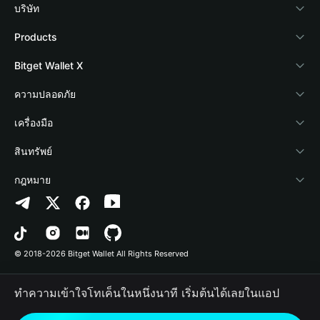
บริษัท
เกี่ยวกับ Bitget Wallet
Products
Blog
Crypto Card
Bitget Wallet X
Academy
Stablecoin Earn
นักพัฒนา
ความปลอดภัย
ข่าวสารด้านคริปโต
Payfi Crypto
เชื่อมต่อ Wallet
Protection Fund
เครื่องมือ
ศูนย์ช่วยเหลือ
Crypto Swap API
Bitget Wallet Pay
เทคโนโลยีความปลอดภัย
ซื้อคริปโต
สินทรัพย์
ติดต่อเรา
Altcoin Season Index
ลิสต์โปรเจกต์
การตรวจจับการอนุญาต
Arbitrum
กฎหมาย
ทรัพยากรข้อมูลของแบรนด์
Prediction Markets
การตรวจจับสัญญา
Avalanche
นโยบายความเป็นส่วนตัว
อาชีพ
DApp
การโอนเป็นชุด
Bitcoin
ข้อตกลงในการใช้บริการ
© 2018-2026 Bitget Wallet All Rights Reserved
การยืนยันช่องทางอย่างเป็นทางการ
Trade
BNB Chain
Risk Disclosure
ทำความเข้าใจโทเค็นในหนึ่งนาที เริ่มต้นได้เลยในแอป
RWA
Polygon