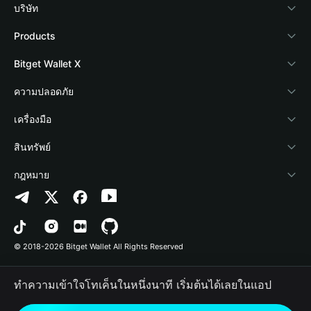
บริษัท
เกี่ยวกับ Bitget Wallet
Products
Blog
Crypto Card
Bitget Wallet X
Academy
Stablecoin Earn
นักพัฒนา
ความปลอดภัย
ข่าวสารด้านคริปโต
Payfi Crypto
เชื่อมต่อ Wallet
Protection Fund
เครื่องมือ
ศูนย์ช่วยเหลือ
Crypto Swap API
Bitget Wallet Pay
เทคโนโลยีความปลอดภัย
ซื้อคริปโต
สินทรัพย์
ติดต่อเรา
Altcoin Season Index
ลิสต์โปรเจกต์
การตรวจจับการอนุญาต
Arbitrum
กฎหมาย
ทรัพยากรข้อมูลของแบรนด์
Prediction Markets
การตรวจจับสัญญา
Avalanche
นโยบายความเป็นส่วนตัว
อาชีพ
DApp
การโอนเป็นชุด
Bitcoin
ข้อตกลงในการใช้บริการ
© 2018-2026 Bitget Wallet All Rights Reserved
การยืนยันช่องทางอย่างเป็นทางการ
Trade
BNB Chain
Risk Disclosure
ทำความเข้าใจโทเค็นในหนึ่งนาที เริ่มต้นได้เลยในแอป
RWA
Polygon