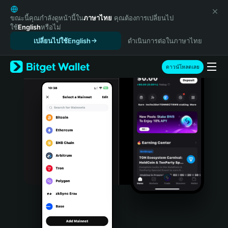
English
日本語
ขณะนี้คุณกำลังดูหน้านี้ใน
ภาษาไทย
คุณต้องการเปลี่ยนไป
ใช้
English
หรือไม่
Tiếng Việt
เปลี่ยนไปใช้English
ดำเนินการต่อในภาษาไทย
Русский
Español (Latinoamérica)
Türkçe
ดาวน์โหลดเลย
Italiano
Français
Deutsch
简体中文
繁體中文
Português (Portugal)
Bahasa Indonesia
ภาษาไทย
हिन्दी
বাংলা
Español
Português (Brasil)
Español (Argentina)