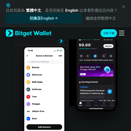
English
日本語
目前頁面為
繁體中文
。是否切換至
English
以查看對應語言內容？
Tiếng Việt
切換至English
繼續使用繁體中文
Русский
Español (Latinoamérica)
立即下載
Türkçe
Italiano
Français
Deutsch
简体中文
繁體中文
Português (Portugal)
Bahasa Indonesia
ภาษาไทย
हिन्दी
বাংলা
Español
Português (Brasil)
Español (Argentina)