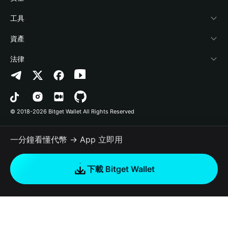
加密資訊
Payfi Crypto
連接錢包
風險保障基金
工具
幫助中心
Crypto Swap API
Bitget Wallet Pay
安全防護技術
快捷買幣
資產
‌聯繫我們
Altcoin Season Index
合作上架
授權檢測
Arbitrum
法律
品牌資源
Prediction Markets
合約檢測
Avalanche
隱私協議
工作機會
DApp
批次轉帳
Bitcoin
用戶使用協議
© 2018-2026 Bitget Wallet All Rights Reserved
官方渠道驗證
Trade
BNB Chain
Risk Disclosure
一分鐘看懂代幣 → App 立即用
RWA
Polygon
如何購買加密貨幣
下載 Bitget Wallet