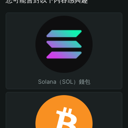
Solana（SOL）錢包