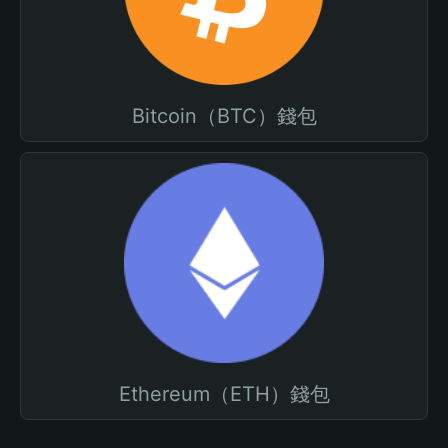
Bitcoin（BTC）錢包
Ethereum（ETH）錢包