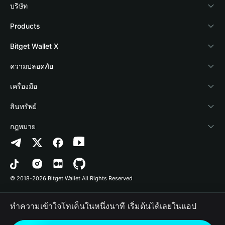
บริษัท
เกี่ยวกับ Bitget Wallet
Products
Blog
Crypto Card
Bitget Wallet X
Academy
Stablecoin Earn
นักพัฒนา
ความปลอดภัย
ข่าวสารด้านคริปโต
Payfi Crypto
เชื่อมต่อ Wallet
Protection Fund
เครื่องมือ
ศูนย์ช่วยเหลือ
Crypto Swap API
Bitget Wallet Pay
เทคโนโลยีความปลอดภัย
ซื้อคริปโต
สินทรัพย์
ติดต่อเรา
Altcoin Season Index
ลิสต์โปรเจกต์
การตรวจจับการอนุญาต
Arbitrum
กฎหมาย
ทรัพยากรข้อมูลของแบรนด์
Prediction Markets
การตรวจจับสัญญา
Avalanche
นโยบายความเป็นส่วนตัว
อาชีพ
DApp
การโอนเป็นชุด
Bitcoin
ข้อตกลงในการใช้บริการ
© 2018-2026 Bitget Wallet All Rights Reserved
การยืนยันช่องทางอย่างเป็นทางการ
Trade
BNB Chain
Risk Disclosure
ทำความเข้าใจโทเค็นในหนึ่งนาที เริ่มต้นได้เลยในแอป
RWA
Polygon