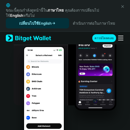
English
日本語
ขณะนี้คุณกำลังดูหน้านี้ใน
ภาษาไทย
คุณต้องการเปลี่ยนไป
ใช้
English
หรือไม่
Tiếng Việt
เปลี่ยนไปใช้English
ดำเนินการต่อในภาษาไทย
Русский
Español (Latinoamérica)
Türkçe
ดาวน์โหลดเลย
Italiano
Français
Deutsch
简体中文
繁體中文
Português (Portugal)
Bahasa Indonesia
ภาษาไทย
हिन्दी
বাংলা
Español
Português (Brasil)
Español (Argentina)