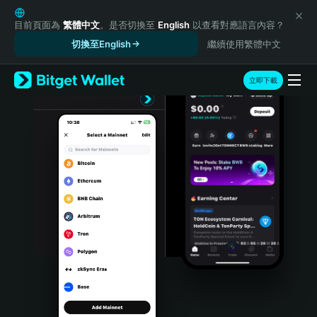
English
日本語
目前頁面為
繁體中文
。是否切換至
English
以查看對應語言內容？
Tiếng Việt
切換至English
繼續使用繁體中文
Русский
Español (Latinoamérica)
立即下載
Türkçe
Italiano
Français
Deutsch
简体中文
繁體中文
Português (Portugal)
Bahasa Indonesia
ภาษาไทย
हिन्दी
বাংলা
Español
Português (Brasil)
Español (Argentina)