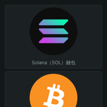
Solana（SOL）錢包