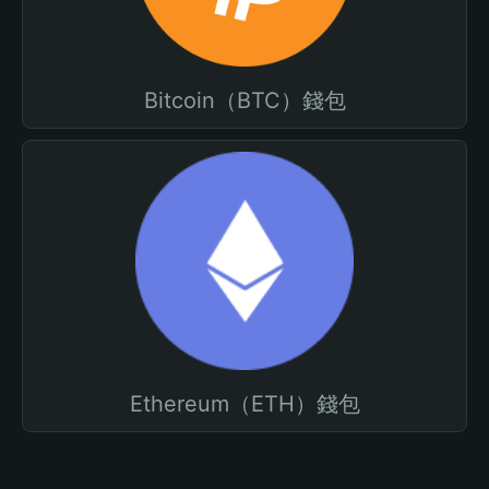
Bitcoin（BTC）錢包
Ethereum（ETH）錢包