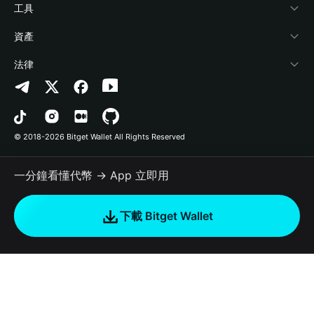
加密資訊
Payfi Crypto
連接錢包
風險保障基金
工具
幫助中心
Crypto Swap API
Bitget Wallet Pay
安全防護技術
快捷買幣
資產
‌聯繫我們
Altcoin Season Index
合作上架
授權檢測
Arbitrum
法律
品牌資源
Prediction Markets
合約檢測
Avalanche
隱私協議
工作機會
DApp
批次轉帳
Bitcoin
用戶使用協議
© 2018-2026 Bitget Wallet All Rights Reserved
官方渠道驗證
Trade
BNB Chain
Risk Disclosure
一分鐘看懂代幣 → App 立即用
RWA
Polygon
如何購買加密貨幣
下載 Bitget Wallet