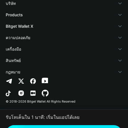
บริษัท
เกี่ยวกับ Bitget Wallet
Products
Blog
Crypto Card
Bitget Wallet X
Academy
Stablecoin Earn
นักพัฒนา
ความปลอดภัย
ข่าวสารด้านคริปโต
Payfi Crypto
เชื่อมต่อ Wallet
Protection Fund
เครื่องมือ
ศูนย์ช่วยเหลือ
Crypto Swap API
Bitget Wallet Pay
เทคโนโลยีความปลอดภัย
ซื้อคริปโต
สินทรัพย์
ติดต่อเรา
Altcoin Season Index
ลิสต์โปรเจกต์
การตรวจจับการอนุญาต
Arbitrum
กฎหมาย
ทรัพยากรข้อมูลของแบรนด์
Prediction Markets
การตรวจจับสัญญา
Avalanche
นโยบายความเป็นส่วนตัว
อาชีพ
DApp
การโอนเป็นชุด
Bitcoin
ข้อตกลงในการใช้บริการ
© 2018-2026 Bitget Wallet All Rights Reserved
การยืนยันช่องทางอย่างเป็นทางการ
Trade
BNB Chain
Risk Disclosure
รับโทเค็นใน 1 นาที: เริ่มในแอปได้เลย
RWA
Polygon