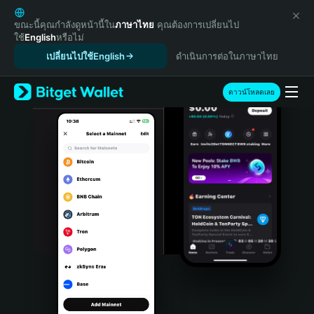
English
日本語
ขณะนี้คุณกำลังดูหน้านี้ใน
ภาษาไทย
คุณต้องการเปลี่ยนไป
ใช้
English
หรือไม่
Tiếng Việt
เปลี่ยนไปใช้English
ดำเนินการต่อในภาษาไทย
Русский
Español (Latinoamérica)
Türkçe
ดาวน์โหลดเลย
Italiano
Français
Deutsch
简体中文
繁體中文
Português (Portugal)
Bahasa Indonesia
ภาษาไทย
हिन्दी
বাংলা
Español
Português (Brasil)
Español (Argentina)