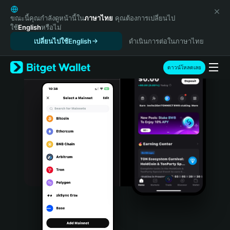
English
日本語
ขณะนี้คุณกำลังดูหน้านี้ใน
ภาษาไทย
คุณต้องการเปลี่ยนไป
ใช้
English
หรือไม่
Tiếng Việt
เปลี่ยนไปใช้English
ดำเนินการต่อในภาษาไทย
Русский
Español (Latinoamérica)
Türkçe
ดาวน์โหลดเลย
Italiano
Français
Deutsch
简体中文
繁體中文
Português (Portugal)
Bahasa Indonesia
ภาษาไทย
हिन्दी
বাংলা
Español
Português (Brasil)
Español (Argentina)