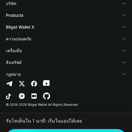
บริษัท
เกี่ยวกับ Bitget Wallet
Products
Blog
Crypto Card
Bitget Wallet X
Academy
Stablecoin Earn
นักพัฒนา
ความปลอดภัย
ข่าวสารด้านคริปโต
Payfi Crypto
เชื่อมต่อ Wallet
Protection Fund
เครื่องมือ
ศูนย์ช่วยเหลือ
Crypto Swap API
Bitget Wallet Pay
เทคโนโลยีความปลอดภัย
ซื้อคริปโต
สินทรัพย์
ติดต่อเรา
Altcoin Season Index
ลิสต์โปรเจกต์
การตรวจจับการอนุญาต
Arbitrum
กฎหมาย
ทรัพยากรข้อมูลของแบรนด์
Prediction Markets
การตรวจจับสัญญา
Avalanche
นโยบายความเป็นส่วนตัว
อาชีพ
DApp
การโอนเป็นชุด
Bitcoin
ข้อตกลงในการใช้บริการ
© 2018-2026 Bitget Wallet All Rights Reserved
การยืนยันช่องทางอย่างเป็นทางการ
Trade
BNB Chain
Risk Disclosure
รับโทเค็นใน 1 นาที: เริ่มในแอปได้เลย
RWA
Polygon