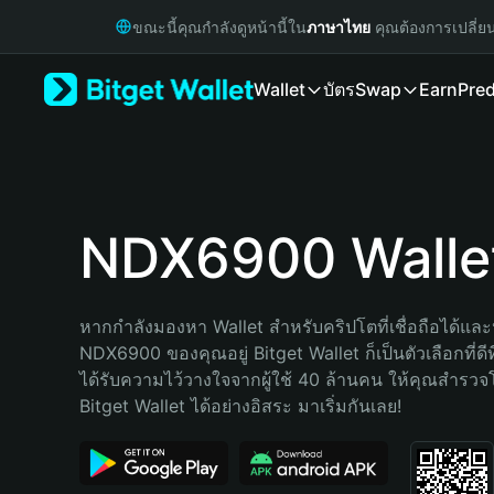
English
ขณะนี้คุณกำลังดูหน้านี้ใน
ภาษาไทย
คุณต้องการเปลี่ย
日本語
Tiếng Việt
Wallet
บัตร
Swap
Earn
Pred
Русский
Español (Latinoamérica)
Türkçe
Italiano
Français
Deutsch
NDX6900 Walle
简体中文
繁體中文
Português (Portugal)
หากกำลังมองหา Wallet สำหรับคริปโตที่เชื่อถือได้และป
Bahasa Indonesia
NDX6900 ของคุณอยู่ Bitget Wallet ก็เป็นตัวเลือกที่ดีท
ภาษาไทย
ได้รับความไว้วางใจจากผู้ใช้ 40 ล้านคน ให้คุณสำรว
हिन्दी
Bitget Wallet ได้อย่างอิสระ มาเริ่มกันเลย!
বাংলা
Español
Português (Brasil)
Español (Argentina)