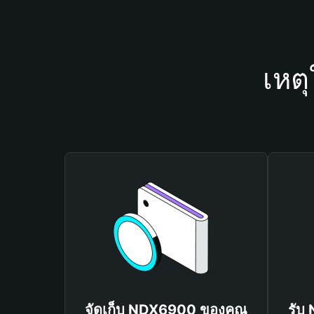
เหต
จัดเก็บ NDX6900 ของคุณ
รับ