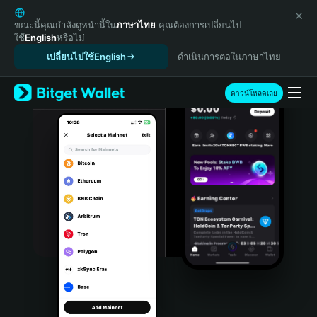
English
日本語
ขณะนี้คุณกำลังดูหน้านี้ใน
ภาษาไทย
คุณต้องการเปลี่ยนไป
ใช้
English
หรือไม่
Tiếng Việt
เปลี่ยนไปใช้English
ดำเนินการต่อในภาษาไทย
Русский
Español (Latinoamérica)
Türkçe
ดาวน์โหลดเลย
Italiano
Français
Deutsch
简体中文
繁體中文
Português (Portugal)
Bahasa Indonesia
ภาษาไทย
हिन्दी
বাংলা
Español
Português (Brasil)
Español (Argentina)