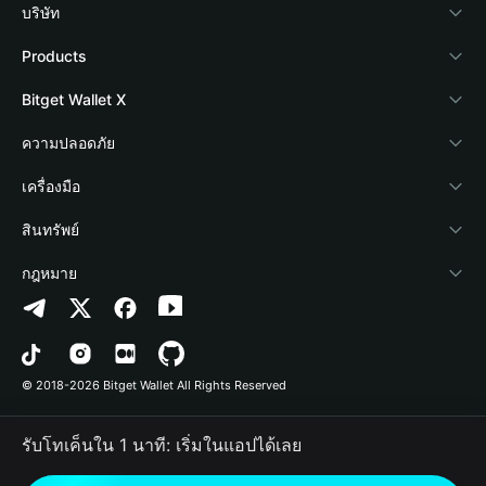
บริษัท
เกี่ยวกับ Bitget Wallet
Products
Blog
Crypto Card
Bitget Wallet X
Academy
Stablecoin Earn
นักพัฒนา
ความปลอดภัย
ข่าวสารด้านคริปโต
Payfi Crypto
เชื่อมต่อ Wallet
Protection Fund
เครื่องมือ
ศูนย์ช่วยเหลือ
Crypto Swap API
Bitget Wallet Pay
เทคโนโลยีความปลอดภัย
ซื้อคริปโต
สินทรัพย์
ติดต่อเรา
Altcoin Season Index
ลิสต์โปรเจกต์
การตรวจจับการอนุญาต
Arbitrum
กฎหมาย
ทรัพยากรข้อมูลของแบรนด์
Prediction Markets
การตรวจจับสัญญา
Avalanche
นโยบายความเป็นส่วนตัว
อาชีพ
DApp
การโอนเป็นชุด
Bitcoin
ข้อตกลงในการใช้บริการ
© 2018-2026 Bitget Wallet All Rights Reserved
การยืนยันช่องทางอย่างเป็นทางการ
Trade
BNB Chain
Risk Disclosure
รับโทเค็นใน 1 นาที: เริ่มในแอปได้เลย
RWA
Polygon