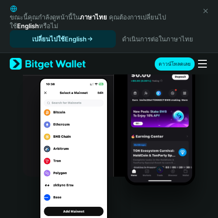
English
日本語
ขณะนี้คุณกำลังดูหน้านี้ใน
ภาษาไทย
คุณต้องการเปลี่ยนไป
ใช้
English
หรือไม่
Tiếng Việt
เปลี่ยนไปใช้English
ดำเนินการต่อในภาษาไทย
Русский
Español (Latinoamérica)
Türkçe
ดาวน์โหลดเลย
Italiano
Français
Deutsch
简体中文
繁體中文
Português (Portugal)
Bahasa Indonesia
ภาษาไทย
हिन्दी
বাংলা
Español
Português (Brasil)
Español (Argentina)