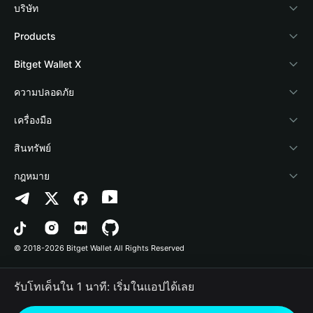
บริษัท
เกี่ยวกับ Bitget Wallet
Products
Blog
Crypto Card
Bitget Wallet X
Academy
Stablecoin Earn
นักพัฒนา
ความปลอดภัย
ข่าวสารด้านคริปโต
Payfi Crypto
เชื่อมต่อ Wallet
Protection Fund
เครื่องมือ
ศูนย์ช่วยเหลือ
Crypto Swap API
Bitget Wallet Pay
เทคโนโลยีความปลอดภัย
ซื้อคริปโต
สินทรัพย์
ติดต่อเรา
Altcoin Season Index
ลิสต์โปรเจกต์
การตรวจจับการอนุญาต
Arbitrum
กฎหมาย
ทรัพยากรข้อมูลของแบรนด์
Prediction Markets
การตรวจจับสัญญา
Avalanche
นโยบายความเป็นส่วนตัว
อาชีพ
DApp
การโอนเป็นชุด
Bitcoin
ข้อตกลงในการใช้บริการ
© 2018-2026 Bitget Wallet All Rights Reserved
การยืนยันช่องทางอย่างเป็นทางการ
Trade
BNB Chain
Risk Disclosure
รับโทเค็นใน 1 นาที: เริ่มในแอปได้เลย
RWA
Polygon