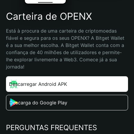
Carteira de OPENX
Está à procura de uma carteira de criptomoedas 
fiável e segura para os seus OPENX? A Bitget Wallet 
é a sua melhor escolha. A Bitget Wallet conta com a 
confiança de 40 milhões de utilizadores e permite-
lhe explorar livremente a Web3. Comece já a sua 
jornada!
Descarregar Android APK
Descarga do Google Play
PERGUNTAS FREQUENTES