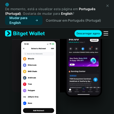
English
日本語
De momento, está a visualizar esta página em
Português
(Portugal)
. Gostaria de mudar para
English
?
Tiếng Việt
Mudar para
Continuar em Português (Portugal)
Русский
English
Español (Latinoamérica)
Türkçe
Descarregar agora
Italiano
Français
Deutsch
简体中文
繁體中文
Português (Portugal)
Bahasa Indonesia
ภาษาไทย
हिन्दी
বাংলা
Español
Português (Brasil)
Español (Argentina)