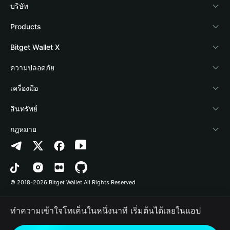
บริษัท
เกี่ยวกับ Bitget Wallet
Products
Blog
Crypto Card
Bitget Wallet X
Academy
Stablecoin Earn
นักพัฒนา
ความปลอดภัย
ข่าวสารด้านคริปโต
Payfi Crypto
เชื่อมต่อ Wallet
Protection Fund
เครื่องมือ
ศูนย์ช่วยเหลือ
Crypto Swap API
Bitget Wallet Pay
เทคโนโลยีความปลอดภัย
ซื้อคริปโต
สินทรัพย์
ติดต่อเรา
Altcoin Season Index
ลิสต์โปรเจกต์
การตรวจจับการอนุญาต
Arbitrum
กฎหมาย
ทรัพยากรข้อมูลของแบรนด์
Prediction Markets
การตรวจจับสัญญา
Avalanche
นโยบายความเป็นส่วนตัว
อาชีพ
DApp
การโอนเป็นชุด
Bitcoin
ข้อตกลงในการใช้บริการ
© 2018-2026 Bitget Wallet All Rights Reserved
การยืนยันช่องทางอย่างเป็นทางการ
Trade
BNB Chain
Risk Disclosure
ทำความเข้าใจโทเค็นในหนึ่งนาที เริ่มต้นได้เลยในแอป
RWA
Polygon