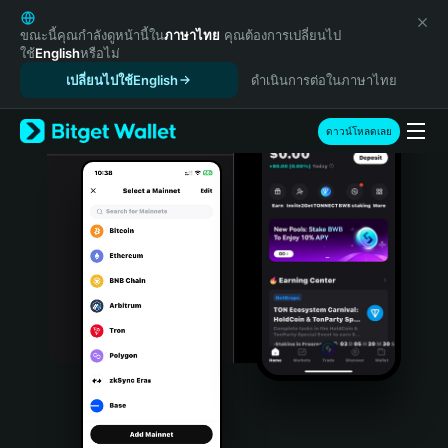
English
日本語
ขณะนี้คุณกำลังดูหน้านี้ใน
ภาษาไทย
คุณต้องการเปลี่ยนไป
ใช้
English
หรือไม่
Tiếng Việt
เปลี่ยนไปใช้English
ดำเนินการต่อในภาษาไทย
Русский
Español (Latinoamérica)
Türkçe
ดาวน์โหลดเลย
Italiano
Français
Deutsch
简体中文
繁體中文
Português (Portugal)
Bahasa Indonesia
ภาษาไทย
हिन्दी
বাংলা
Español
Português (Brasil)
Español (Argentina)