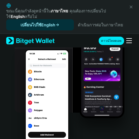
English
日本語
ขณะนี้คุณกำลังดูหน้านี้ใน
ภาษาไทย
คุณต้องการเปลี่ยนไป
ใช้
English
หรือไม่
Tiếng Việt
เปลี่ยนไปใช้English
ดำเนินการต่อในภาษาไทย
Русский
Español (Latinoamérica)
Türkçe
ดาวน์โหลดเลย
Italiano
Français
Deutsch
简体中文
繁體中文
Português (Portugal)
Bahasa Indonesia
ภาษาไทย
हिन्दी
বাংলা
Español
Português (Brasil)
Español (Argentina)