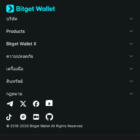
บริษัท
เกี่ยวกับ Bitget Wallet
Products
Blog
Crypto Card
Bitget Wallet X
Academy
Stablecoin Earn
นักพัฒนา
ความปลอดภัย
ข่าวสารด้านคริปโต
Payfi Crypto
เชื่อมต่อ Wallet
Protection Fund
เครื่องมือ
ศูนย์ช่วยเหลือ
Crypto Swap API
Bitget Wallet Pay
เทคโนโลยีความปลอดภัย
ซื้อคริปโต
สินทรัพย์
ติดต่อเรา
Altcoin Season Index
ลิสต์โปรเจกต์
การตรวจจับการอนุญาต
Arbitrum
กฎหมาย
ทรัพยากรข้อมูลของแบรนด์
Prediction Markets
การตรวจจับสัญญา
Avalanche
นโยบายความเป็นส่วนตัว
อาชีพ
DApp
การโอนเป็นชุด
Bitcoin
ข้อตกลงในการใช้บริการ
© 2018-2026 Bitget Wallet All Rights Reserved
การยืนยันช่องทางอย่างเป็นทางการ
Trade
BNB Chain
Risk Disclosure