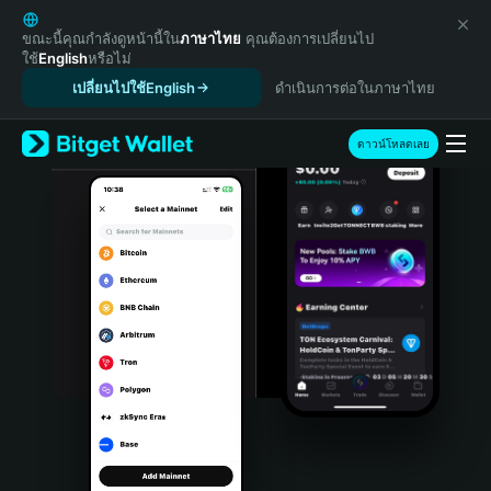
English
日本語
ขณะนี้คุณกำลังดูหน้านี้ใน
ภาษาไทย
คุณต้องการเปลี่ยนไป
ใช้
English
หรือไม่
Tiếng Việt
เปลี่ยนไปใช้English
ดำเนินการต่อในภาษาไทย
Русский
Español (Latinoamérica)
Türkçe
ดาวน์โหลดเลย
Italiano
Français
Deutsch
简体中文
繁體中文
Português (Portugal)
Bahasa Indonesia
ภาษาไทย
हिन्दी
বাংলা
Español
Português (Brasil)
Español (Argentina)