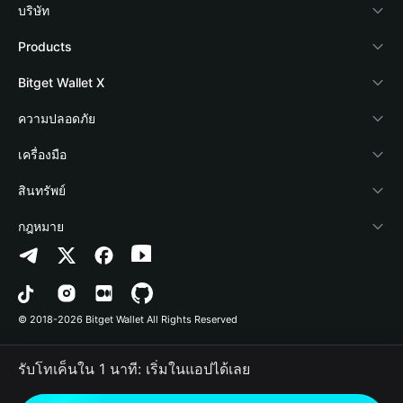
บริษัท
เกี่ยวกับ Bitget Wallet
Products
Blog
Crypto Card
Bitget Wallet X
Academy
Stablecoin Earn
นักพัฒนา
ความปลอดภัย
ข่าวสารด้านคริปโต
Payfi Crypto
เชื่อมต่อ Wallet
Protection Fund
เครื่องมือ
ศูนย์ช่วยเหลือ
Crypto Swap API
Bitget Wallet Pay
เทคโนโลยีความปลอดภัย
ซื้อคริปโต
สินทรัพย์
ติดต่อเรา
Altcoin Season Index
ลิสต์โปรเจกต์
การตรวจจับการอนุญาต
Arbitrum
กฎหมาย
ทรัพยากรข้อมูลของแบรนด์
Prediction Markets
การตรวจจับสัญญา
Avalanche
นโยบายความเป็นส่วนตัว
อาชีพ
DApp
การโอนเป็นชุด
Bitcoin
ข้อตกลงในการใช้บริการ
© 2018-2026 Bitget Wallet All Rights Reserved
การยืนยันช่องทางอย่างเป็นทางการ
Trade
BNB Chain
Risk Disclosure
รับโทเค็นใน 1 นาที: เริ่มในแอปได้เลย
RWA
Polygon