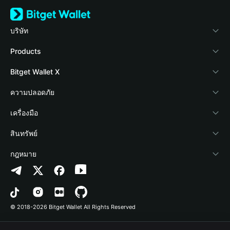
บริษัท
เกี่ยวกับ Bitget Wallet
Products
Blog
Crypto Card
Bitget Wallet X
Academy
Stablecoin Earn
นักพัฒนา
ความปลอดภัย
ข่าวสารด้านคริปโต
Payfi Crypto
เชื่อมต่อ Wallet
Protection Fund
เครื่องมือ
ศูนย์ช่วยเหลือ
Crypto Swap API
Bitget Wallet Pay
เทคโนโลยีความปลอดภัย
ซื้อคริปโต
สินทรัพย์
ติดต่อเรา
Altcoin Season Index
ลิสต์โปรเจกต์
การตรวจจับการอนุญาต
Arbitrum
กฎหมาย
ทรัพยากรข้อมูลของแบรนด์
Prediction Markets
การตรวจจับสัญญา
Avalanche
นโยบายความเป็นส่วนตัว
อาชีพ
DApp
การโอนเป็นชุด
Bitcoin
ข้อตกลงในการใช้บริการ
© 2018-2026 Bitget Wallet All Rights Reserved
การยืนยันช่องทางอย่างเป็นทางการ
Trade
BNB Chain
Risk Disclosure