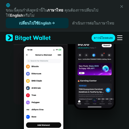
English
日本語
ขณะนี้คุณกำลังดูหน้านี้ใน
ภาษาไทย
คุณต้องการเปลี่ยนไป
ใช้
English
หรือไม่
Tiếng Việt
เปลี่ยนไปใช้English
ดำเนินการต่อในภาษาไทย
Русский
Español (Latinoamérica)
Türkçe
ดาวน์โหลดเลย
Italiano
Français
Deutsch
简体中文
繁體中文
Português (Portugal)
Bahasa Indonesia
ภาษาไทย
हिन्दी
বাংলা
Español
Português (Brasil)
Español (Argentina)