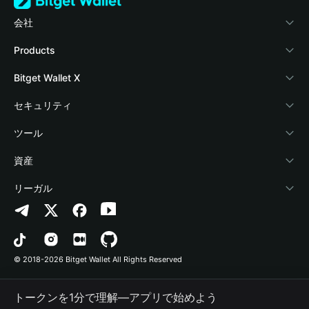
会社
Bitget Walletについて
Products
ブログ
Crypto Card
Bitget Wallet X
アカデミー
Stablecoin Earn
デベロッパー
セキュリティ
暗号資産ニュース
Payfi Crypto
ウォレットを接続
保護基金
ツール
Help Center
Crypto Swap API
Bitget Wallet Pay
セキュリティ技術
暗号資産を購入
資産
お問い合わせ
Altcoin Season Index
プロジェクトを掲載
認証検出
Arbitrum
リーガル
ブランドリソース
Prediction Markets
コントラクト検出
Avalanche
プライバシーポリシー
キャリア
DApp
一括送金
Bitcoin
利用規約
© 2018-2026 Bitget Wallet All Rights Reserved
公式チャンネル認証
Trade
BNB Chain
Risk Disclosure
トークンを1分で理解―アプリで始めよう
RWA
Polygon