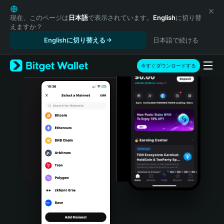
English
日本語
現在、このページは
日本語
で表示されています。
English
に切り替
えますか？
Tiếng Việt
Englishに切り替える
日本語で続ける
Русский
Español (Latinoamérica)
Türkçe
今すぐダウンロードする
Italiano
Français
Deutsch
简体中文
繁體中文
Português (Portugal)
Bahasa Indonesia
ภาษาไทย
हिन्दी
বাংলা
Español
Português (Brasil)
Español (Argentina)