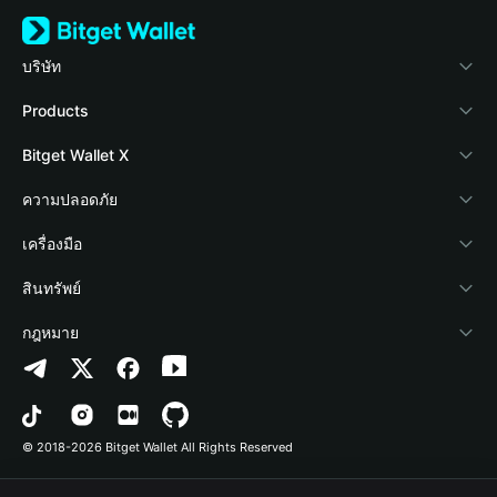
บริษัท
เกี่ยวกับ Bitget Wallet
Products
Blog
Crypto Card
Bitget Wallet X
Academy
Stablecoin Earn
นักพัฒนา
ความปลอดภัย
ข่าวสารด้านคริปโต
Payfi Crypto
เชื่อมต่อ Wallet
Protection Fund
เครื่องมือ
ศูนย์ช่วยเหลือ
Crypto Swap API
Bitget Wallet Pay
เทคโนโลยีความปลอดภัย
ซื้อคริปโต
สินทรัพย์
ติดต่อเรา
Altcoin Season Index
ลิสต์โปรเจกต์
การตรวจจับการอนุญาต
Arbitrum
กฎหมาย
ทรัพยากรข้อมูลของแบรนด์
Prediction Markets
การตรวจจับสัญญา
Avalanche
นโยบายความเป็นส่วนตัว
อาชีพ
DApp
การโอนเป็นชุด
Bitcoin
ข้อตกลงในการใช้บริการ
© 2018-2026 Bitget Wallet All Rights Reserved
การยืนยันช่องทางอย่างเป็นทางการ
Trade
BNB Chain
Risk Disclosure