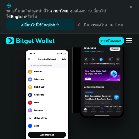
English
日本語
ขณะนี้คุณกำลังดูหน้านี้ใน
ภาษาไทย
คุณต้องการเปลี่ยนไป
ใช้
English
หรือไม่
Tiếng Việt
เปลี่ยนไปใช้English
ดำเนินการต่อในภาษาไทย
Русский
Español (Latinoamérica)
Türkçe
ดาวน์โหลดเลย
Italiano
Français
Deutsch
简体中文
繁體中文
Português (Portugal)
Bahasa Indonesia
ภาษาไทย
हिन्दी
বাংলা
Español
Português (Brasil)
Español (Argentina)