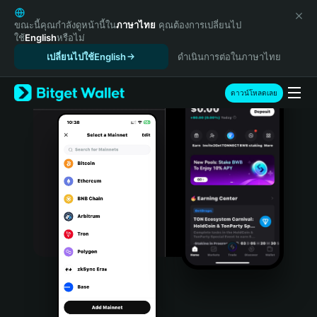
English
日本語
ขณะนี้คุณกำลังดูหน้านี้ใน
ภาษาไทย
คุณต้องการเปลี่ยนไป
ใช้
English
หรือไม่
Tiếng Việt
เปลี่ยนไปใช้English
ดำเนินการต่อในภาษาไทย
Русский
Español (Latinoamérica)
Türkçe
ดาวน์โหลดเลย
Italiano
Français
Deutsch
简体中文
繁體中文
Português (Portugal)
Bahasa Indonesia
ภาษาไทย
हिन्दी
বাংলা
Español
Português (Brasil)
Español (Argentina)