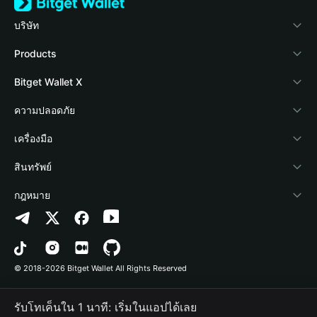
บริษัท
เกี่ยวกับ Bitget Wallet
Products
Blog
Crypto Card
Bitget Wallet X
Academy
Stablecoin Earn
นักพัฒนา
ความปลอดภัย
ข่าวสารด้านคริปโต
Payfi Crypto
เชื่อมต่อ Wallet
Protection Fund
เครื่องมือ
ศูนย์ช่วยเหลือ
Crypto Swap API
Bitget Wallet Pay
เทคโนโลยีความปลอดภัย
ซื้อคริปโต
สินทรัพย์
ติดต่อเรา
Altcoin Season Index
ลิสต์โปรเจกต์
การตรวจจับการอนุญาต
Arbitrum
กฎหมาย
ทรัพยากรข้อมูลของแบรนด์
Prediction Markets
การตรวจจับสัญญา
Avalanche
นโยบายความเป็นส่วนตัว
อาชีพ
DApp
การโอนเป็นชุด
Bitcoin
ข้อตกลงในการใช้บริการ
© 2018-2026 Bitget Wallet All Rights Reserved
การยืนยันช่องทางอย่างเป็นทางการ
Trade
BNB Chain
Risk Disclosure
รับโทเค็นใน 1 นาที: เริ่มในแอปได้เลย
RWA
Polygon