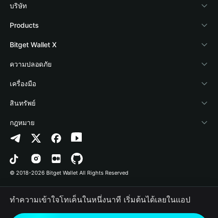
บริษัท
เกี่ยวกับ Bitget Wallet
Products
Blog
Crypto Card
Bitget Wallet X
Academy
Stablecoin Earn
นักพัฒนา
ความปลอดภัย
ข่าวสารด้านคริปโต
Payfi Crypto
เชื่อมต่อ Wallet
Protection Fund
เครื่องมือ
ศูนย์ช่วยเหลือ
Crypto Swap API
Bitget Wallet Pay
เทคโนโลยีความปลอดภัย
ซื้อคริปโต
สินทรัพย์
ติดต่อเรา
Altcoin Season Index
ลิสต์โปรเจกต์
การตรวจจับการอนุญาต
Arbitrum
กฎหมาย
ทรัพยากรข้อมูลของแบรนด์
Prediction Markets
การตรวจจับสัญญา
Avalanche
นโยบายความเป็นส่วนตัว
อาชีพ
DApp
การโอนเป็นชุด
Bitcoin
ข้อตกลงในการใช้บริการ
© 2018-2026 Bitget Wallet All Rights Reserved
การยืนยันช่องทางอย่างเป็นทางการ
Trade
BNB Chain
Risk Disclosure
ทำความเข้าใจโทเค็นในหนึ่งนาที เริ่มต้นได้เลยในแอป
RWA
Polygon