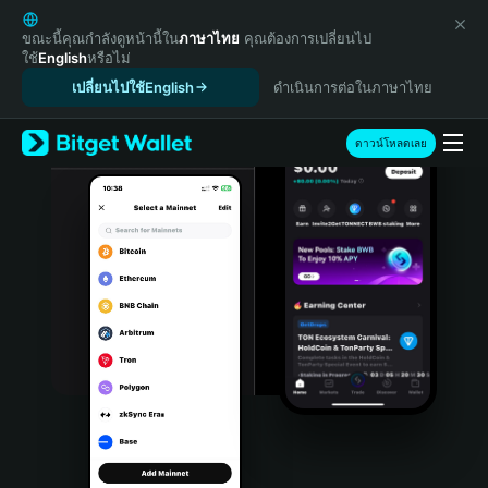
English
日本語
ขณะนี้คุณกำลังดูหน้านี้ใน
ภาษาไทย
คุณต้องการเปลี่ยนไป
ใช้
English
หรือไม่
Tiếng Việt
เปลี่ยนไปใช้English
ดำเนินการต่อในภาษาไทย
Русский
Español (Latinoamérica)
Türkçe
ดาวน์โหลดเลย
Italiano
Français
Deutsch
简体中文
繁體中文
Português (Portugal)
Bahasa Indonesia
ภาษาไทย
हिन्दी
বাংলা
Español
Português (Brasil)
Español (Argentina)