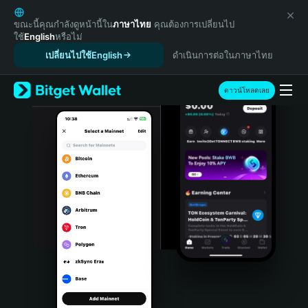
English
日本語
ขณะนี้คุณกำลังดูหน้านี้ใน
ภาษาไทย
คุณต้องการเปลี่ยนไป
ใช้
English
หรือไม่
Tiếng Việt
เปลี่ยนไปใช้English
ดำเนินการต่อในภาษาไทย
Русский
Español (Latinoamérica)
Türkçe
ดาวน์โหลดเลย
Italiano
Français
Deutsch
简体中文
繁體中文
Português (Portugal)
Bahasa Indonesia
ภาษาไทย
हिन्दी
বাংলা
Español
Português (Brasil)
Español (Argentina)