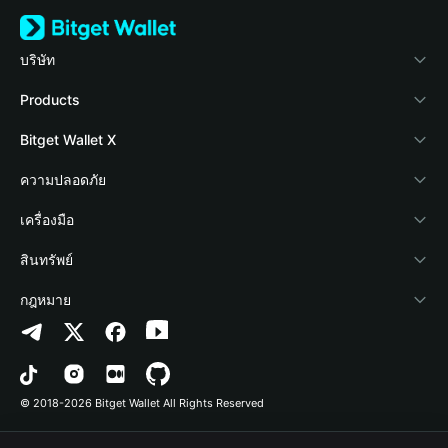
บริษัท
เกี่ยวกับ Bitget Wallet
Products
Blog
Crypto Card
Bitget Wallet X
Academy
Stablecoin Earn
นักพัฒนา
ความปลอดภัย
ข่าวสารด้านคริปโต
Payfi Crypto
เชื่อมต่อ Wallet
Protection Fund
เครื่องมือ
ศูนย์ช่วยเหลือ
Crypto Swap API
Bitget Wallet Pay
เทคโนโลยีความปลอดภัย
ซื้อคริปโต
สินทรัพย์
ติดต่อเรา
Altcoin Season Index
ลิสต์โปรเจกต์
การตรวจจับการอนุญาต
Arbitrum
กฎหมาย
ทรัพยากรข้อมูลของแบรนด์
Prediction Markets
การตรวจจับสัญญา
Avalanche
นโยบายความเป็นส่วนตัว
อาชีพ
DApp
การโอนเป็นชุด
Bitcoin
ข้อตกลงในการใช้บริการ
© 2018-2026 Bitget Wallet All Rights Reserved
การยืนยันช่องทางอย่างเป็นทางการ
Trade
BNB Chain
Risk Disclosure