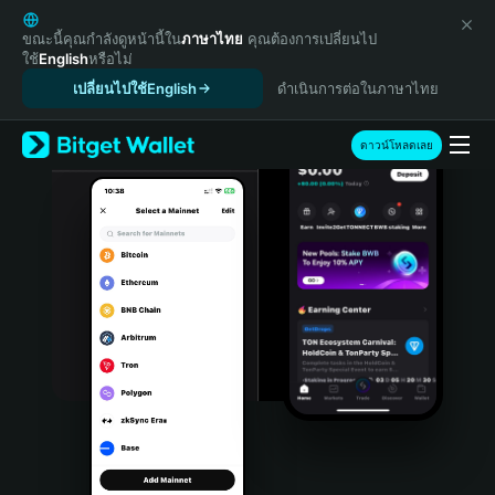
English
日本語
ขณะนี้คุณกำลังดูหน้านี้ใน
ภาษาไทย
คุณต้องการเปลี่ยนไป
ใช้
English
หรือไม่
Tiếng Việt
เปลี่ยนไปใช้English
ดำเนินการต่อในภาษาไทย
Русский
Español (Latinoamérica)
Türkçe
ดาวน์โหลดเลย
Italiano
Français
Deutsch
简体中文
繁體中文
Português (Portugal)
Bahasa Indonesia
ภาษาไทย
हिन्दी
বাংলা
Español
Português (Brasil)
Español (Argentina)