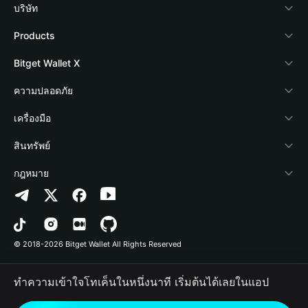
บริษัท
เกี่ยวกับ Bitget Wallet
Products
Blog
Crypto Card
Bitget Wallet X
Academy
Stablecoin Earn
นักพัฒนา
ความปลอดภัย
ข่าวสารด้านคริปโต
Payfi Crypto
เชื่อมต่อ Wallet
Protection Fund
เครื่องมือ
ศูนย์ช่วยเหลือ
Crypto Swap API
Bitget Wallet Pay
เทคโนโลยีความปลอดภัย
ซื้อคริปโต
สินทรัพย์
ติดต่อเรา
Altcoin Season Index
ลิสต์โปรเจกต์
การตรวจจับการอนุญาต
Arbitrum
กฎหมาย
ทรัพยากรข้อมูลของแบรนด์
Prediction Markets
การตรวจจับสัญญา
Avalanche
นโยบายความเป็นส่วนตัว
อาชีพ
DApp
การโอนเป็นชุด
Bitcoin
ข้อตกลงในการใช้บริการ
© 2018-2026 Bitget Wallet All Rights Reserved
การยืนยันช่องทางอย่างเป็นทางการ
Trade
BNB Chain
Risk Disclosure
ทำความเข้าใจโทเค็นในหนึ่งนาที เริ่มต้นได้เลยในแอป
RWA
Polygon