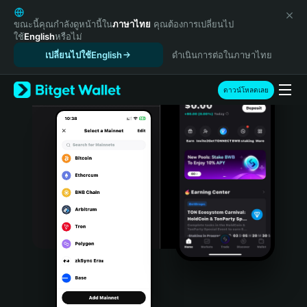
English
日本語
ขณะนี้คุณกำลังดูหน้านี้ใน
ภาษาไทย
คุณต้องการเปลี่ยนไป
ใช้
English
หรือไม่
Tiếng Việt
เปลี่ยนไปใช้English
ดำเนินการต่อในภาษาไทย
Русский
Español (Latinoamérica)
Türkçe
ดาวน์โหลดเลย
Italiano
Français
Deutsch
简体中文
繁體中文
Português (Portugal)
Bahasa Indonesia
ภาษาไทย
हिन्दी
বাংলা
Español
Português (Brasil)
Español (Argentina)