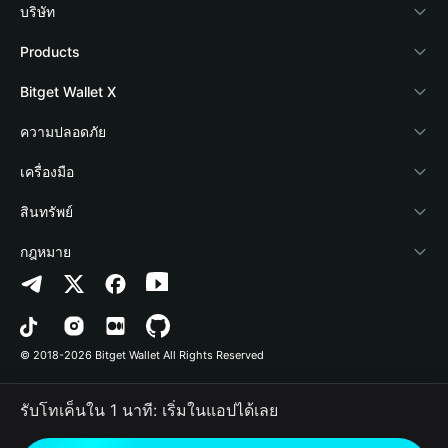
บริษัท
เกี่ยวกับ Bitget Wallet
Products
Blog
Crypto Card
Bitget Wallet X
Academy
Stablecoin Earn
นักพัฒนา
ความปลอดภัย
ข่าวสารด้านคริปโต
Payfi Crypto
เชื่อมต่อ Wallet
Protection Fund
เครื่องมือ
ศูนย์ช่วยเหลือ
Crypto Swap API
Bitget Wallet Pay
เทคโนโลยีความปลอดภัย
ซื้อคริปโต
สินทรัพย์
ติดต่อเรา
Altcoin Season Index
ลิสต์โปรเจกต์
การตรวจจับการอนุญาต
Arbitrum
กฎหมาย
ทรัพยากรข้อมูลของแบรนด์
Prediction Markets
การตรวจจับสัญญา
Avalanche
นโยบายความเป็นส่วนตัว
อาชีพ
DApp
การโอนเป็นชุด
Bitcoin
ข้อตกลงในการใช้บริการ
© 2018-2026 Bitget Wallet All Rights Reserved
การยืนยันช่องทางอย่างเป็นทางการ
Trade
BNB Chain
Risk Disclosure
รับโทเค็นใน 1 นาที: เริ่มในแอปได้เลย
RWA
Polygon