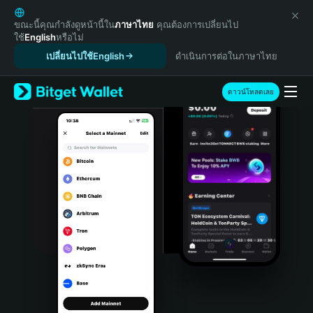
English
日本語
ขณะนี้คุณกำลังดูหน้านี้ใน
ภาษาไทย
คุณต้องการเปลี่ยนไป
ใช้
English
หรือไม่
Tiếng Việt
เปลี่ยนไปใช้English
ดำเนินการต่อในภาษาไทย
Русский
Español (Latinoamérica)
Türkçe
ดาวน์โหลดเลย
Italiano
Français
Deutsch
简体中文
繁體中文
Português (Portugal)
Bahasa Indonesia
ภาษาไทย
हिन्दी
বাংলা
Español
Português (Brasil)
Español (Argentina)