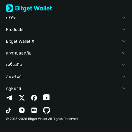
บริษัท
เกี่ยวกับ Bitget Wallet
Products
Blog
Crypto Card
Bitget Wallet X
Academy
Stablecoin Earn
นักพัฒนา
ความปลอดภัย
ข่าวสารด้านคริปโต
Payfi Crypto
เชื่อมต่อ Wallet
Protection Fund
เครื่องมือ
ศูนย์ช่วยเหลือ
Crypto Swap API
Bitget Wallet Pay
เทคโนโลยีความปลอดภัย
ซื้อคริปโต
สินทรัพย์
ติดต่อเรา
Altcoin Season Index
ลิสต์โปรเจกต์
การตรวจจับการอนุญาต
Arbitrum
กฎหมาย
ทรัพยากรข้อมูลของแบรนด์
Prediction Markets
การตรวจจับสัญญา
Avalanche
นโยบายความเป็นส่วนตัว
อาชีพ
DApp
การโอนเป็นชุด
Bitcoin
ข้อตกลงในการใช้บริการ
© 2018-2026 Bitget Wallet All Rights Reserved
การยืนยันช่องทางอย่างเป็นทางการ
Trade
BNB Chain
Risk Disclosure