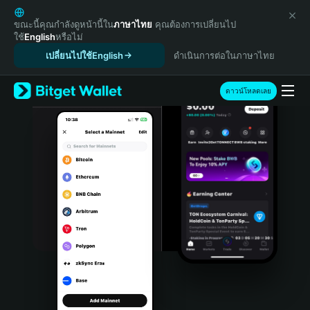
English
日本語
ขณะนี้คุณกำลังดูหน้านี้ใน
ภาษาไทย
คุณต้องการเปลี่ยนไป
ใช้
English
หรือไม่
Tiếng Việt
เปลี่ยนไปใช้English
ดำเนินการต่อในภาษาไทย
Русский
Español (Latinoamérica)
Türkçe
ดาวน์โหลดเลย
Italiano
Français
Deutsch
简体中文
繁體中文
Português (Portugal)
Bahasa Indonesia
ภาษาไทย
हिन्दी
বাংলা
Español
Português (Brasil)
Español (Argentina)