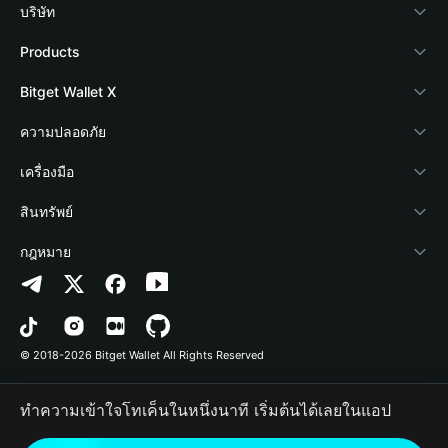
บริษัท
เกี่ยวกับ Bitget Wallet
Products
Blog
Crypto Card
Bitget Wallet X
Academy
Stablecoin Earn
นักพัฒนา
ความปลอดภัย
ข่าวสารด้านคริปโต
Payfi Crypto
เชื่อมต่อ Wallet
Protection Fund
เครื่องมือ
ศูนย์ช่วยเหลือ
Crypto Swap API
Bitget Wallet Pay
เทคโนโลยีความปลอดภัย
ซื้อคริปโต
สินทรัพย์
ติดต่อเรา
Altcoin Season Index
ลิสต์โปรเจกต์
การตรวจจับการอนุญาต
Arbitrum
กฎหมาย
ทรัพยากรข้อมูลของแบรนด์
Prediction Markets
การตรวจจับสัญญา
Avalanche
นโยบายความเป็นส่วนตัว
อาชีพ
DApp
การโอนเป็นชุด
Bitcoin
ข้อตกลงในการใช้บริการ
© 2018-2026 Bitget Wallet All Rights Reserved
การยืนยันช่องทางอย่างเป็นทางการ
Trade
BNB Chain
Risk Disclosure
ทำความเข้าใจโทเค็นในหนึ่งนาที เริ่มต้นได้เลยในแอป
RWA
Polygon