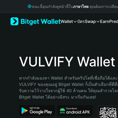
English
ขณะนี้คุณกำลังดูหน้านี้ใน
ภาษาไทย
คุณต้องการเปลี่ย
日本語
Tiếng Việt
Wallet
บัตร
Swap
Earn
Pred
Русский
Español (Latinoamérica)
Türkçe
Italiano
Français
Deutsch
VULVIFY Wallet
简体中文
繁體中文
Português (Portugal)
หากกำลังมองหา Wallet สำหรับคริปโตที่เชื่อถือได้และป
Bahasa Indonesia
VULVIFY ของคุณอยู่ Bitget Wallet ก็เป็นตัวเลือกที่ดีที
ภาษาไทย
รับความไว้วางใจจากผู้ใช้ 40 ล้านคน ให้คุณสำรวจโ
हिन्दी
Bitget Wallet ได้อย่างอิสระ มาเริ่มกันเลย!
বাংলা
Español
Português (Brasil)
Español (Argentina)