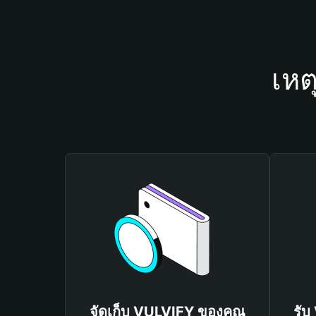
เหต
จัดเก็บ VULVIFY ของคุณ
รับ