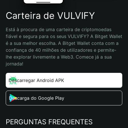
Carteira de VULVIFY
Está à procura de uma carteira de criptomoedas 
fiável e segura para os seus VULVIFY? A Bitget Wallet 
é a sua melhor escolha. A Bitget Wallet conta com a 
confiança de 40 milhões de utilizadores e permite-
lhe explorar livremente a Web3. Comece já a sua 
jornada!
Descarregar Android APK
Descarga do Google Play
PERGUNTAS FREQUENTES