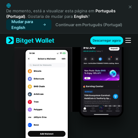
English
日本語
De momento, está a visualizar esta página em
Português
(Portugal)
. Gostaria de mudar para
English
?
Tiếng Việt
Mudar para
Continuar em Português (Portugal)
Русский
English
Español (Latinoamérica)
Türkçe
Descarregar agora
Italiano
Français
Deutsch
简体中文
繁體中文
Português (Portugal)
Bahasa Indonesia
ภาษาไทย
हिन्दी
বাংলা
Español
Português (Brasil)
Español (Argentina)