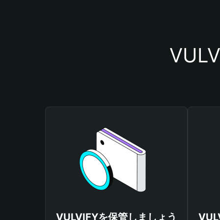
VU
VULVIFYを保管しましょう
VU