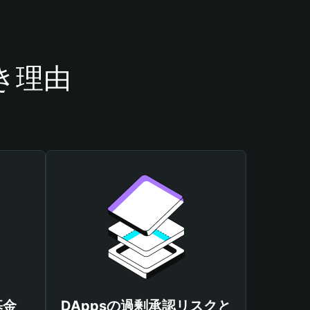
き理由
基金
DAppsの過剰承認リスクと