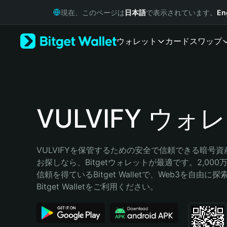
English
現在、このページは
日本語
で表示されています。
En
日本語
Tiếng Việt
ウォレット
カード
スワップ
Русский
Español (Latinoamérica)
Türkçe
Italiano
Français
Deutsch
VULVIFY ウォ
简体中文
繁體中文
Português (Portugal)
VULVIFYを保管するための安全で信頼できる暗号
Bahasa Indonesia
お探しなら、Bitgetウォレットが最適です。2,00
ภาษาไทย
信頼を得ているBitget Walletで、Web3を自由
हिन्दी
Bitget Walletをご利用ください。
বাংলা
Español
Português (Brasil)
Español (Argentina)