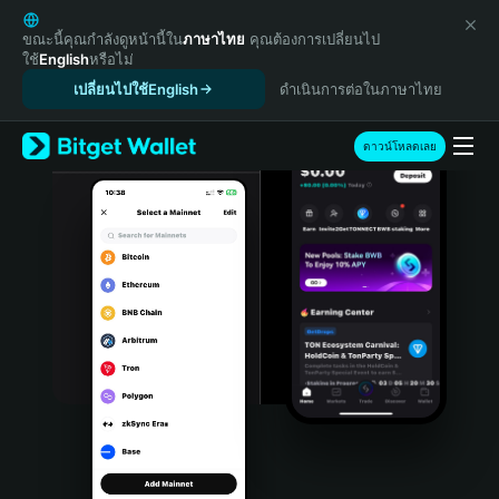
English
日本語
ขณะนี้คุณกำลังดูหน้านี้ใน
ภาษาไทย
คุณต้องการเปลี่ยนไป
ใช้
English
หรือไม่
Tiếng Việt
เปลี่ยนไปใช้English
ดำเนินการต่อในภาษาไทย
Русский
Español (Latinoamérica)
Türkçe
ดาวน์โหลดเลย
Italiano
Français
Deutsch
简体中文
繁體中文
Português (Portugal)
Bahasa Indonesia
ภาษาไทย
हिन्दी
বাংলা
Español
Português (Brasil)
Español (Argentina)