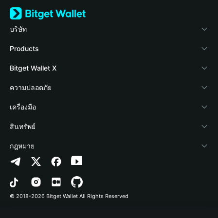
บริษัท
เกี่ยวกับ Bitget Wallet
Products
Blog
Crypto Card
Bitget Wallet X
Academy
Stablecoin Earn
นักพัฒนา
ความปลอดภัย
ข่าวสารด้านคริปโต
Payfi Crypto
เชื่อมต่อ Wallet
Protection Fund
เครื่องมือ
ศูนย์ช่วยเหลือ
Crypto Swap API
Bitget Wallet Pay
เทคโนโลยีความปลอดภัย
ซื้อคริปโต
สินทรัพย์
ติดต่อเรา
Altcoin Season Index
ลิสต์โปรเจกต์
การตรวจจับการอนุญาต
Arbitrum
กฎหมาย
ทรัพยากรข้อมูลของแบรนด์
Prediction Markets
การตรวจจับสัญญา
Avalanche
นโยบายความเป็นส่วนตัว
อาชีพ
DApp
การโอนเป็นชุด
Bitcoin
ข้อตกลงในการใช้บริการ
© 2018-2026 Bitget Wallet All Rights Reserved
การยืนยันช่องทางอย่างเป็นทางการ
Trade
BNB Chain
Risk Disclosure