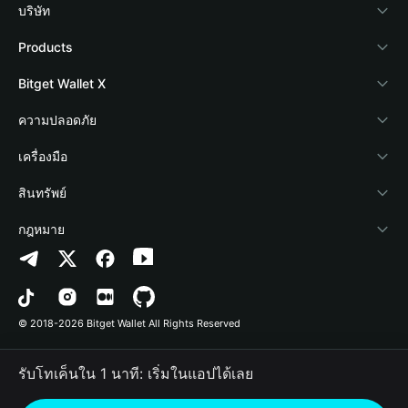
บริษัท
เกี่ยวกับ Bitget Wallet
Products
Blog
Crypto Card
Bitget Wallet X
Academy
Stablecoin Earn
นักพัฒนา
ความปลอดภัย
ข่าวสารด้านคริปโต
Payfi Crypto
เชื่อมต่อ Wallet
Protection Fund
เครื่องมือ
ศูนย์ช่วยเหลือ
Crypto Swap API
Bitget Wallet Pay
เทคโนโลยีความปลอดภัย
ซื้อคริปโต
สินทรัพย์
ติดต่อเรา
Altcoin Season Index
ลิสต์โปรเจกต์
การตรวจจับการอนุญาต
Arbitrum
กฎหมาย
ทรัพยากรข้อมูลของแบรนด์
Prediction Markets
การตรวจจับสัญญา
Avalanche
นโยบายความเป็นส่วนตัว
อาชีพ
DApp
การโอนเป็นชุด
Bitcoin
ข้อตกลงในการใช้บริการ
© 2018-2026 Bitget Wallet All Rights Reserved
การยืนยันช่องทางอย่างเป็นทางการ
Trade
BNB Chain
Risk Disclosure
รับโทเค็นใน 1 นาที: เริ่มในแอปได้เลย
RWA
Polygon