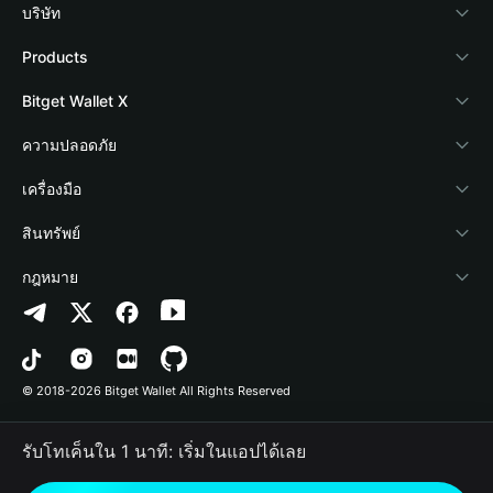
บริษัท
เกี่ยวกับ Bitget Wallet
Products
Blog
Crypto Card
Bitget Wallet X
Academy
Stablecoin Earn
นักพัฒนา
ความปลอดภัย
ข่าวสารด้านคริปโต
Payfi Crypto
เชื่อมต่อ Wallet
Protection Fund
เครื่องมือ
ศูนย์ช่วยเหลือ
Crypto Swap API
Bitget Wallet Pay
เทคโนโลยีความปลอดภัย
ซื้อคริปโต
สินทรัพย์
ติดต่อเรา
Altcoin Season Index
ลิสต์โปรเจกต์
การตรวจจับการอนุญาต
Arbitrum
กฎหมาย
ทรัพยากรข้อมูลของแบรนด์
Prediction Markets
การตรวจจับสัญญา
Avalanche
นโยบายความเป็นส่วนตัว
อาชีพ
DApp
การโอนเป็นชุด
Bitcoin
ข้อตกลงในการใช้บริการ
© 2018-2026 Bitget Wallet All Rights Reserved
การยืนยันช่องทางอย่างเป็นทางการ
Trade
BNB Chain
Risk Disclosure
รับโทเค็นใน 1 นาที: เริ่มในแอปได้เลย
RWA
Polygon