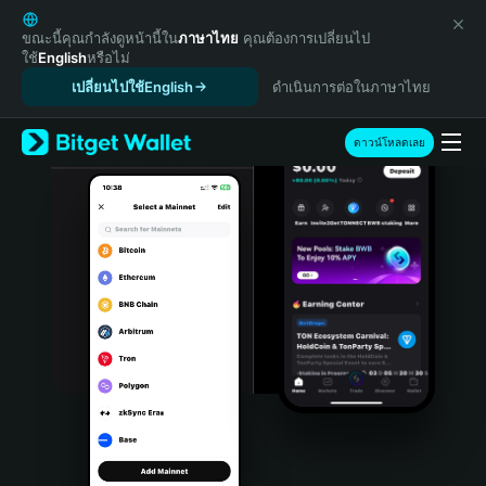
English
日本語
ขณะนี้คุณกำลังดูหน้านี้ใน
ภาษาไทย
คุณต้องการเปลี่ยนไป
ใช้
English
หรือไม่
Tiếng Việt
เปลี่ยนไปใช้English
ดำเนินการต่อในภาษาไทย
Русский
Español (Latinoamérica)
Türkçe
ดาวน์โหลดเลย
Italiano
Français
Deutsch
简体中文
繁體中文
Português (Portugal)
Bahasa Indonesia
ภาษาไทย
हिन्दी
বাংলা
Español
Português (Brasil)
Español (Argentina)