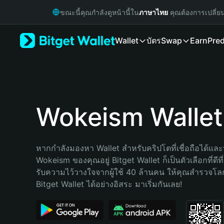
English
ขณะนี้คุณกำลังดูหน้านี้ใน
ภาษาไทย
คุณต้องการเปลี่ย
日本語
Tiếng Việt
Wallet
บัตร
Swap
Earn
Pred
Русский
Español (Latinoamérica)
Türkçe
Italiano
Français
Deutsch
Wokeism Wallet
简体中文
繁體中文
Português (Portugal)
หากกำลังมองหา Wallet สำหรับคริปโตที่เชื่อถือได้และป
Bahasa Indonesia
Wokeism ของคุณอยู่ Bitget Wallet ก็เป็นตัวเลือกที่ดีที
ภาษาไทย
รับความไว้วางใจจากผู้ใช้ 40 ล้านคน ให้คุณสำรวจโ
हिन्दी
Bitget Wallet ได้อย่างอิสระ มาเริ่มกันเลย!
বাংলা
Español
Português (Brasil)
Español (Argentina)