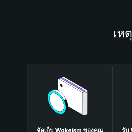
เหต
จัดเก็บ Wokeism ของคุณ
รับ