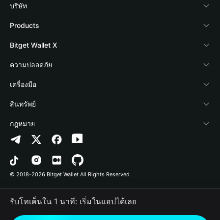
บริษัท
เกี่ยวกับ Bitget Wallet
Products
Blog
Crypto Card
Bitget Wallet X
Academy
Stablecoin Earn
นักพัฒนา
ความปลอดภัย
ข่าวสารด้านคริปโต
Payfi Crypto
เชื่อมต่อ Wallet
Protection Fund
เครื่องมือ
ศูนย์ช่วยเหลือ
Crypto Swap API
Bitget Wallet Pay
เทคโนโลยีความปลอดภัย
ซื้อคริปโต
สินทรัพย์
ติดต่อเรา
Altcoin Season Index
ลิสต์โปรเจกต์
การตรวจจับการอนุญาต
Arbitrum
กฎหมาย
ทรัพยากรข้อมูลของแบรนด์
Prediction Markets
การตรวจจับสัญญา
Avalanche
นโยบายความเป็นส่วนตัว
อาชีพ
DApp
การโอนเป็นชุด
Bitcoin
ข้อตกลงในการใช้บริการ
© 2018-2026 Bitget Wallet All Rights Reserved
การยืนยันช่องทางอย่างเป็นทางการ
Trade
BNB Chain
Risk Disclosure
รับโทเค็นใน 1 นาที: เริ่มในแอปได้เลย
RWA
Polygon