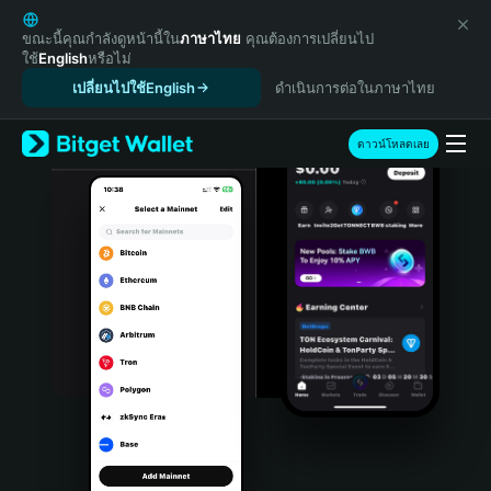
English
日本語
ขณะนี้คุณกำลังดูหน้านี้ใน
ภาษาไทย
คุณต้องการเปลี่ยนไป
ใช้
English
หรือไม่
Tiếng Việt
เปลี่ยนไปใช้English
ดำเนินการต่อในภาษาไทย
Русский
Español (Latinoamérica)
Türkçe
ดาวน์โหลดเลย
Italiano
Français
Deutsch
简体中文
繁體中文
Português (Portugal)
Bahasa Indonesia
ภาษาไทย
हिन्दी
বাংলা
Español
Português (Brasil)
Español (Argentina)