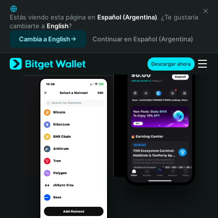
English
日本語
Estás viendo esta página en
Español (Argentina)
. ¿Te gustaría
cambiarte a
English
?
Tiếng Việt
Cambia a English
Continuar en Español (Argentina)
Русский
Español (Latinoamérica)
Türkçe
Descargar ahora
Italiano
Français
Deutsch
简体中文
繁體中文
Português (Portugal)
Bahasa Indonesia
ภาษาไทย
हिन्दी
বাংলা
Español
Português (Brasil)
Español (Argentina)