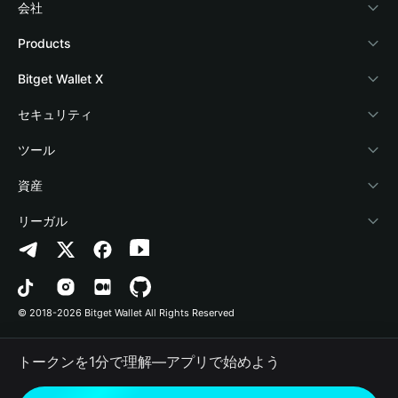
会社
Bitget Walletについて
Products
ブログ
Crypto Card
Bitget Wallet X
アカデミー
Stablecoin Earn
デベロッパー
セキュリティ
暗号資産ニュース
Payfi Crypto
ウォレットを接続
保護基金
ツール
Help Center
Crypto Swap API
Bitget Wallet Pay
セキュリティ技術
暗号資産を購入
資産
お問い合わせ
Altcoin Season Index
プロジェクトを掲載
認証検出
Arbitrum
リーガル
ブランドリソース
Prediction Markets
コントラクト検出
Avalanche
プライバシーポリシー
キャリア
DApp
一括送金
Bitcoin
利用規約
© 2018-2026 Bitget Wallet All Rights Reserved
公式チャンネル認証
Trade
BNB Chain
Risk Disclosure
トークンを1分で理解―アプリで始めよう
RWA
Polygon