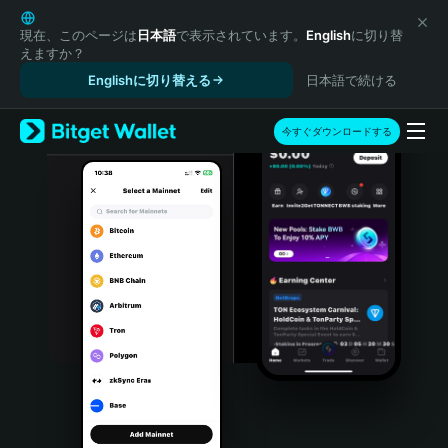
English
日本語
現在、このページは
日本語
で表示されています。
English
に切り替
えますか？
Tiếng Việt
Englishに切り替える
日本語で続ける
Русский
Español (Latinoamérica)
Türkçe
今すぐダウンロードする
Italiano
Français
Deutsch
简体中文
繁體中文
Português (Portugal)
Bahasa Indonesia
ภาษาไทย
हिन्दी
বাংলা
Español
Português (Brasil)
Español (Argentina)