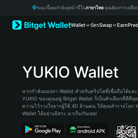
English
ขณะนี้คุณกำลังดูหน้านี้ใน
ภาษาไทย
คุณต้องการเปลี่ย
日本語
Tiếng Việt
Wallet
บัตร
Swap
Earn
Pred
Русский
Español (Latinoamérica)
Türkçe
Italiano
Français
Deutsch
YUKIO Wallet
简体中文
繁體中文
Português (Portugal)
หากกำลังมองหา Wallet สำหรับคริปโตที่เชื่อถือได้และป
Bahasa Indonesia
YUKIO ของคุณอยู่ Bitget Wallet ก็เป็นตัวเลือกที่ดีที่ส
ภาษาไทย
ความไว้วางใจจากผู้ใช้ 40 ล้านคน ให้คุณสำรวจโลก 
हिन्दी
Wallet ได้อย่างอิสระ มาเริ่มกันเลย!
বাংলা
Español
Português (Brasil)
Español (Argentina)