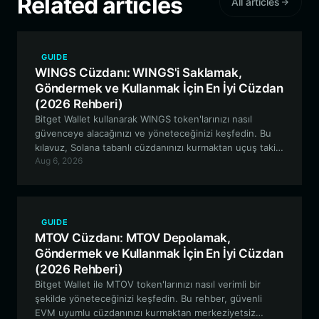
Related articles
All articles
GUIDE
WINGS Cüzdanı: WINGS'i Saklamak,
Göndermek ve Kullanmak İçin En İyi Cüzdan
(2026 Rehberi)
Bitget Wallet kullanarak WINGS token'larınızı nasıl
güvenceye alacağınızı ve yöneteceğinizi keşfedin. Bu
kılavuz, Solana tabanlı cüzdanınızı kurmaktan uçuş takibi
Aug 6, 2026
ödülleri için Wingbits DePIN ekosistemine katılmaya
kadar her şeyi kapsamaktadır.
GUIDE
MTOV Cüzdanı: MTOV Depolamak,
Göndermek ve Kullanmak İçin En İyi Cüzdan
(2026 Rehberi)
Bitget Wallet ile MTOV token'larınızı nasıl verimli bir
şekilde yöneteceğinizi keşfedin. Bu rehber, güvenli
EVM uyumlu cüzdanınızı kurmaktan merkeziyetsiz