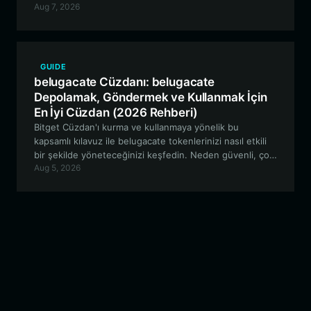
Aug 7, 2026
topluluk odaklı girişimlere katılmaya kadar her şeyi
kapsamaktadır.
GUIDE
belugacate Cüzdanı: belugacate
Depolamak, Göndermek ve Kullanmak İçin
En İyi Cüzdan (2026 Rehberi)
Bitget Cüzdan'ı kurma ve kullanmaya yönelik bu
kapsamlı kılavuz ile belugacate tokenlerinizi nasıl etkili
bir şekilde yöneteceğinizi keşfedin. Neden güvenli, çok
Aug 5, 2026
zincirli meme token yönetimi için en iyi tercih olduğunu
öğrenin.