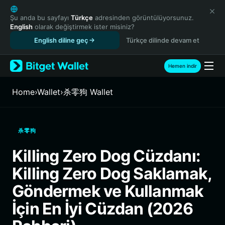
English
日本語
Şu anda bu sayfayı
Türkçe
adresinden görüntülüyorsunuz.
English
olarak değiştirmek ister misiniz?
Tiếng Việt
English diline geç
Türkçe dilinde devam et
Русский
Español (Latinoamérica)
Türkçe
Hemen indir
Italiano
Français
Home
›
Wallet
›
杀零狗 Wallet
Deutsch
简体中文
繁體中文
杀零狗
Português (Portugal)
Bahasa Indonesia
Killing Zero Dog Cüzdanı:
ภาษาไทย
Killing Zero Dog Saklamak,
हिन्दी
বাংলা
Göndermek ve Kullanmak
Español
İçin En İyi Cüzdan (2026
Português (Brasil)
Español (Argentina)