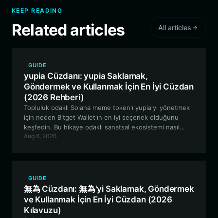
KEEP READING
Related articles
All articles
GUIDE
yupia Cüzdanı: yupia Saklamak,
Göndermek ve Kullanmak İçin En İyi Cüzdan
(2026 Rehberi)
Topluluk odaklı Solana meme token'ı yupia'yı yönetmek
için neden Bitget Wallet'ın en iyi seçenek olduğunu
keşfedin. Bu hikaye odaklı sanatsal ekosistemi nasıl
Aug 6, 2026
güvenli bir şekilde saklayacağınızı, alıp satacağınızı ve
onunla nasıl etkileşime geçeceğinizi öğrenin.
GUIDE
無為 Cüzdanı: 無為'yi Saklamak, Göndermek
ve Kullanmak İçin En İyi Cüzdan (2026
Kılavuzu)