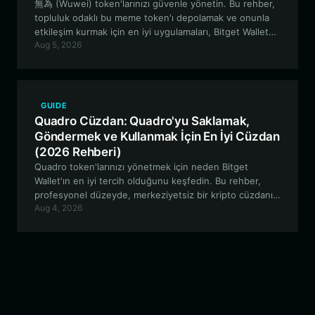
無為 (Wuwei) token'larınızı güvenle yönetin. Bu rehber,
topluluk odaklı bu meme token'ı depolamak ve onunla
etkileşim kurmak için en iyi uygulamaları, Bitget Wallet
Aug 5, 2026
ekosistemini kullanarak incelemekte ve EVM
ekosistemine katılırken güvende kalmanızı
sağlamaktadır.
GUIDE
Quadro Cüzdan: Quadro'yu Saklamak,
Göndermek ve Kullanmak İçin En İyi Cüzdan
(2026 Rehberi)
Quadro token'larınızı yönetmek için neden Bitget
Wallet'ın en iyi tercih olduğunu keşfedin. Bu rehber,
profesyonel düzeyde, merkeziyetsiz bir kripto cüzdanı
Aug 4, 2026
kullanarak Solana tabanlı deneysel türev token
Quadro'yu nasıl güvenli bir şekilde saklayacağınızı, alıp
satacağınızı ve onunla nasıl etkileşimde bulunacağınızı
ele almaktadır.