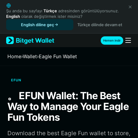
English
日本語
Şu anda bu sayfayı
Türkçe
adresinden görüntülüyorsunuz.
English
olarak değiştirmek ister misiniz?
Tiếng Việt
English diline geç
Türkçe dilinde devam et
Русский
Español (Latinoamérica)
Türkçe
Hemen indir
Italiano
Français
Home
›
Wallet
›
Eagle Fun Wallet
Deutsch
简体中文
繁體中文
EFUN
Português (Portugal)
Bahasa Indonesia
。 EFUN Wallet: The Best
ภาษาไทย
Way to Manage Your Eagle
हिन्दी
বাংলা
Fun Tokens
Español
Português (Brasil)
Download the best Eagle Fun wallet to store,
Español (Argentina)