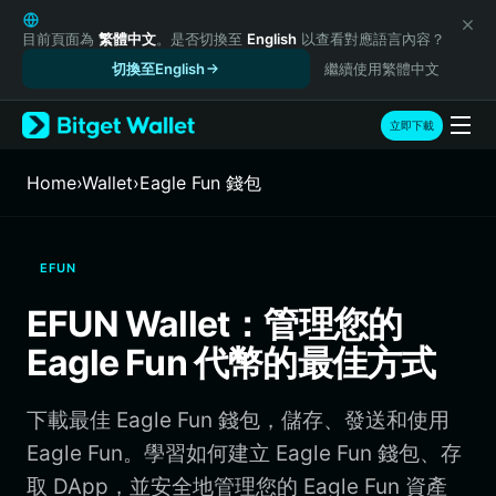
English
日本語
目前頁面為
繁體中文
。是否切換至
English
以查看對應語言內容？
Tiếng Việt
切換至English
繼續使用繁體中文
Русский
Español (Latinoamérica)
立即下載
Türkçe
Italiano
Home
›
Wallet
›
Eagle Fun 錢包
Français
Deutsch
简体中文
EFUN
繁體中文
Português (Portugal)
EFUN Wallet：管理您的
Bahasa Indonesia
Eagle Fun 代幣的最佳方式
ภาษาไทย
हिन्दी
বাংলা
下載最佳 Eagle Fun 錢包，儲存、發送和使用
Español
Eagle Fun。學習如何建立 Eagle Fun 錢包、存
Português (Brasil)
取 DApp，並安全地管理您的 Eagle Fun 資產
Español (Argentina)