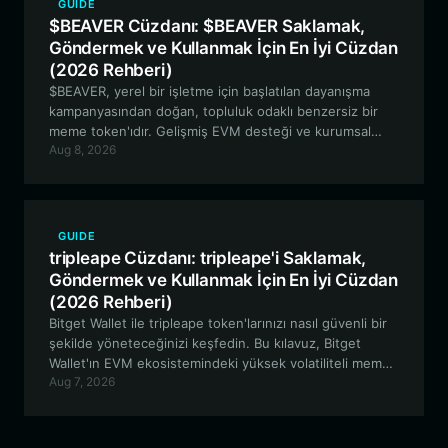
GUIDE
$BEAVER Cüzdanı: $BEAVER Saklamak,
Göndermek ve Kullanmak İçin En İyi Cüzdan
(2026 Rehberi)
$BEAVER, yerel bir işletme için başlatılan dayanışma
kampanyasından doğan, topluluk odaklı benzersiz bir
meme token'ıdır. Gelişmiş EVM desteği ve kurumsal
Aug 8, 2026
düzeyde güvenliği ile Bitget Wallet'ın $BEAVER
token'larınızı yönetmek için neden en iyi tercih
olduğunu öğrenin.
GUIDE
tripleape Cüzdanı: tripleape'i Saklamak,
Göndermek ve Kullanmak İçin En İyi Cüzdan
(2026 Rehberi)
Bitget Wallet ile tripleape token'larınızı nasıl güvenli bir
şekilde yöneteceğinizi keşfedin. Bu kılavuz, Bitget
Wallet'ın EVM ekosistemindeki yüksek volatiliteli meme
Aug 7, 2026
varlıklarını yönetmek için neden ideal seçim olduğunu
incelemektedir.