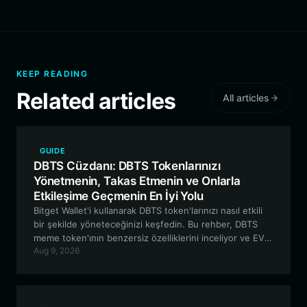
KEEP READING
Related articles
All articles
GUIDE
DBTS Cüzdanı: DBTS Tokenlarınızı
Yönetmenin, Takas Etmenin ve Onlarla
Etkileşime Geçmenin En İyi Yolu
Bitget Wallet'i kullanarak DBTS token'larınızı nasıl etkili
bir şekilde yöneteceğinizi keşfedin. Bu rehber, DBTS
meme token'ının benzersiz özelliklerini inceliyor ve EVM
Aug 9, 2026
ekosistemindeki varlıklarınızı güvence altına almak için
adım adım bir yaklaşım sunuyor.