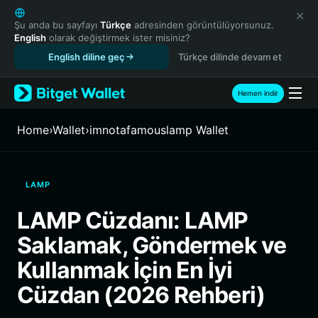
English
日本語
Şu anda bu sayfayı
Türkçe
adresinden görüntülüyorsunuz.
English
olarak değiştirmek ister misiniz?
Tiếng Việt
English diline geç
Türkçe dilinde devam et
Русский
Español (Latinoamérica)
Türkçe
Hemen indir
Italiano
Français
Home
›
Wallet
›
imnotafamouslamp Wallet
Deutsch
简体中文
繁體中文
LAMP
Português (Portugal)
Bahasa Indonesia
LAMP Cüzdanı: LAMP
ภาษาไทย
Saklamak, Göndermek ve
हिन्दी
বাংলা
Kullanmak İçin En İyi
Español
Cüzdan (2026 Rehberi)
Português (Brasil)
Español (Argentina)