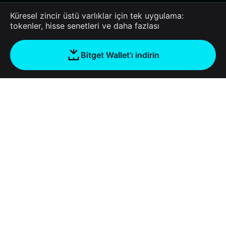
Küresel zincir üstü varlıklar için tek uygulama:
tokenler, hisse senetleri ve daha fazlası
Bitget Wallet’ı indirin
Şirket
Bitget Wallet Hakkında
Products