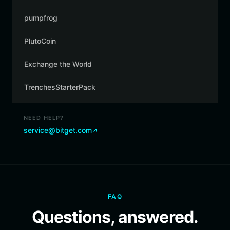
pumpfrog
PlutoCoin
Exchange the World
TrenchesStarterPack
NEED HELP?
service@bitget.com
FAQ
Questions, answered.