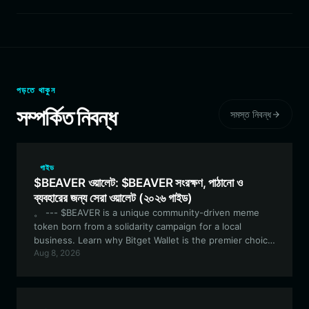
পড়তে থাকুন
সম্পর্কিত নিবন্ধ
সমস্ত নিবন্ধ
গাইড
$BEAVER ওয়ালেট: $BEAVER সংরক্ষণ, পাঠানো ও
ব্যবহারের জন্য সেরা ওয়ালেট (২০২৬ গাইড)
。 --- $BEAVER is a unique community-driven meme
token born from a solidarity campaign for a local
business. Learn why Bitget Wallet is the premier choice
Aug 8, 2026
for managing your $BEAVER tokens with advanced EVM
support and institutional-grade security. --- $BEAVER
হলো একটি অনন্য কমিউনিটি-চালিত মিম টোকেন যা একটি স্থানীয় ব্যবসার প্রতি
সংহতি প্রকাশের প্রচারণার মাধ্যমে তৈরি হয়েছে। উন্নত EVM সাপোর্ট এবং