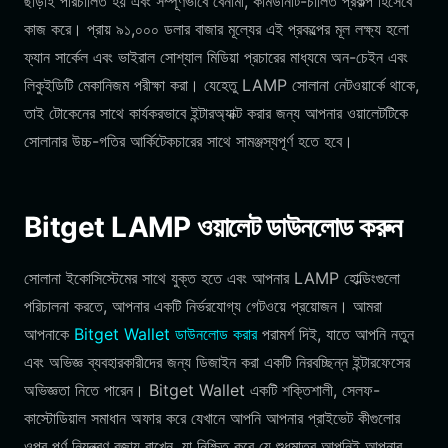
ছাড়াই পরিচালিত হয় এবং সম্পূর্ণভাবে বেনামী, কমিউনিটি-চালিত প্রকল্প হিসেবে
কাজ করে। প্রায় ৯১,০০০ ডলার বাজার মূল্যের এই প্রকল্পের মূল লক্ষ্য হলো
ফ্যান সার্কেল এবং ভাইরাল সোশ্যাল মিডিয়া প্রচারের মাধ্যমে অন-চেইন এবং
লিকুইডিটি মেকানিজম পরীক্ষা করা। যেহেতু LAMP সোলানা নেটওয়ার্কে থাকে,
তাই টোকেনের সাথে কার্যকরভাবে ইন্টারঅ্যাক্ট করার জন্য আপনার ওয়ালেটটিকে
সোলানার উচ্চ-গতির আর্কিটেকচারের সাথে সামঞ্জস্যপূর্ণ হতে হবে।
Bitget LAMP ওয়ালেট ডাউনলোড করুন
সোলানা ইকোসিস্টেমের সাথে যুক্ত হতে এবং আপনার LAMP হোল্ডিংগুলো
পরিচালনা করতে, আপনার একটি নির্ভরযোগ্য গেটওয়ে প্রয়োজন। আমরা
আপনাকে
Bitget Wallet ডাউনলোড করার
পরামর্শ দিই, যাতে আপনি নতুন
এবং অভিজ্ঞ ব্যবহারকারীদের জন্য ডিজাইন করা একটি নিরবচ্ছিন্ন ইন্টারফেসের
অভিজ্ঞতা নিতে পারেন। Bitget Wallet একটি শক্তিশালী, সেলফ-
কাস্টোডিয়াল সমাধান অফার করে যেখানে আপনি আপনার প্রাইভেট কীগুলোর
ওপর পূর্ণ নিয়ন্ত্রণ বজায় রাখেন, যা নিশ্চিত করে যে শুধুমাত্র আপনিই আপনার