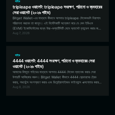
প্রাতিষ্ঠানিক-মানের নিরাপত্তার সাথে আপনার $BEAVER টোকেন ম্যানেজ করার
গাইড
জন্য Bitget Wallet কেন সেরা পছন্দ, তা জানুন।
tripleape ওয়ালেট: tripleape সংরক্ষণ, পাঠানো ও ব্যবহারের
সেরা ওয়ালেট (২০২৬ গাইড)
Bitget Wallet-এর মাধ্যমে কীভাবে আপনার tripleape টোকেনগুলি নিরাপদে
পরিচালনা করবেন তা জানুন। এই নির্দেশিকাটি অন্বেষণ করে যে কেন ইভিএম
(EVM) ইকোসিস্টেমের মধ্যে উচ্চ-ভল্যাটিলিটি মেমে অ্যাসেট হ্যান্ডেল করার জন্য
Aug 7, 2026
Bitget Wallet একটি আদর্শ পছন্দ।
গাইড
4444 ওয়ালেট: 4444 সংরক্ষণ, পাঠানো ও ব্যবহারের সেরা
ওয়ালেট (২০২৬ গাইড)
আমাদের বিস্তৃত গাইডের মাধ্যমে আপনার 4444 টোকেন ম্যানেজ করার সেরা
উপায়টি আবিষ্কার করুন। Bitget Wallet কীভাবে 4444 হোল্ডারদের ট্রেড
করার, গভর্নেন্সে অংশগ্রহণ করার এবং ডিসেন্ট্রালাইজড ফাইন্যান্স এক্সপ্লোর করার
Aug 8, 2026
জন্য একটি নিরাপদ, ব্যবহারকারী-বান্ধব এবং ইভিএম-কম্প্যাটিবল পরিবেশ প্রদান
করে তা জানুন।