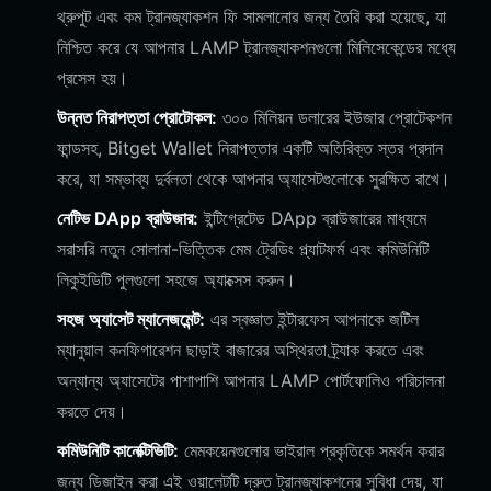
থ্রুপুট এবং কম ট্রানজ্যাকশন ফি সামলানোর জন্য তৈরি করা হয়েছে, যা
নিশ্চিত করে যে আপনার LAMP ট্রানজ্যাকশনগুলো মিলিসেকেন্ডের মধ্যে
প্রসেস হয়।
উন্নত নিরাপত্তা প্রোটোকল:
৩০০ মিলিয়ন ডলারের ইউজার প্রোটেকশন
ফান্ডসহ, Bitget Wallet নিরাপত্তার একটি অতিরিক্ত স্তর প্রদান
করে, যা সম্ভাব্য দুর্বলতা থেকে আপনার অ্যাসেটগুলোকে সুরক্ষিত রাখে।
নেটিভ DApp ব্রাউজার:
ইন্টিগ্রেটেড DApp ব্রাউজারের মাধ্যমে
সরাসরি নতুন সোলানা-ভিত্তিক মেম ট্রেডিং প্ল্যাটফর্ম এবং কমিউনিটি
লিকুইডিটি পুলগুলো সহজে অ্যাক্সেস করুন।
সহজ অ্যাসেট ম্যানেজমেন্ট:
এর স্বজ্ঞাত ইন্টারফেস আপনাকে জটিল
ম্যানুয়াল কনফিগারেশন ছাড়াই বাজারের অস্থিরতা ট্র্যাক করতে এবং
অন্যান্য অ্যাসেটের পাশাপাশি আপনার LAMP পোর্টফোলিও পরিচালনা
করতে দেয়।
কমিউনিটি কানেক্টিভিটি:
মেমকয়েনগুলোর ভাইরাল প্রকৃতিকে সমর্থন করার
জন্য ডিজাইন করা এই ওয়ালেটটি দ্রুত ট্রানজ্যাকশনের সুবিধা দেয়, যা