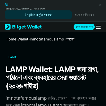
English
日本語
language_banner_message
Tiếng Việt
English এ সুইচ করুন
বাংলা এ চালিয়ে যান
Русский
Español (Latinoamérica)
এখনই ডাউনলোড করুন
Türkçe
Italiano
Home
›
Wallet
›
imnotafamouslamp ওয়ালেট
Français
Deutsch
简体中文
LAMP
繁體中文
Português (Portugal)
LAMP Wallet: LAMP জমা রাখা,
Bahasa Indonesia
পাঠানো এবং ব্যবহারের সেরা ওয়ালেট
ภาษาไทย
हिन्दी
(২০২৬ গাইড)
বাংলা
Español
imnotafamouslamp স্টোর, প্রেরণ, এবং ব্যবহার করার
Português (Brasil)
Español (Argentina)
জন্য সেরা imnotafamouslamp ডাউনলোড করুন।