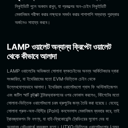
লিকুইডিটি পুলে অবদান রাখুন, যা প্রকল্পের অন-চেইন লিকুইডিটি
মেকানিজম পরীক্ষা করার লক্ষ্যকে সমর্থন করার পাশাপাশি সম্ভাব্য পুরস্কার
অর্জনেও সাহায্য করবে।
LAMP ওয়ালেট অন্যান্য ক্রিপ্টো ওয়ালেট
থেকে কীভাবে আলাদা
LAMP ওয়ালেটের অভিজ্ঞতা সোলানা ব্লকচেইনের অনন্য আর্কিটেকচার দ্বারা
সংজ্ঞায়িত, যা ইথেরিয়ামের মতো EVM-ভিত্তিক চেইন থেকে
উল্লেখযোগ্যভাবে আলাদা। ইথেরিয়াম ওয়ালেটগুলো গ্যাস ফি অপ্টিমাইজেশন
এবং জটিল স্মার্ট কন্ট্রাক্ট ইন্টারঅ্যাকশনের ওপর ফোকাস করলেও, বিটগেটের মতো
সোলানা-ভিত্তিক ওয়ালেটগুলো চরম থ্রুপুটের জন্য তৈরি করা হয়েছে। যেহেতু
সোলানা প্রুফ-অফ-হিস্ট্রি (PoH) কনসেনসাস মেকানিজম ব্যবহার করে, তাই
ট্রানজ্যাকশন ফি নগণ্য, যা হাই-ফ্রিকোয়েন্সি ট্রেডিংয়ের সুযোগ দেয় যা
অন্যান্য নেটওয়ার্কে ব্যয়বহুল হতো। UTXO-ভিত্তিক ওয়ালেটগুলোর (যেমন