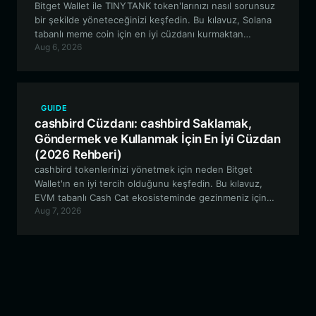
Bitget Wallet ile TINYTANK token'larınızı nasıl sorunsuz
bir şekilde yöneteceğinizi keşfedin. Bu kılavuz, Solana
tabanlı meme coin için en iyi cüzdanı kurmaktan
Aug 6, 2026
toplulukla etkileşime geçmeye kadar bilmeniz gereken
her şeyi kapsar.
GUIDE
cashbird Cüzdanı: cashbird Saklamak,
Göndermek ve Kullanmak İçin En İyi Cüzdan
(2026 Rehberi)
cashbird tokenlerinizi yönetmek için neden Bitget
Wallet'ın en iyi tercih olduğunu keşfedin. Bu kılavuz,
EVM tabanlı Cash Cat ekosisteminde gezinmeniz için
Aug 7, 2026
kapsamlı bir yol gösterici sunarak, deneysel
varlıklarınızın güvenli bir şekilde saklanmasını ve verimli
bir şekilde alınıp satılmasını sağlar.