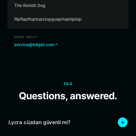
The Reddit Dog
flipflapfloptopstopguaphophipbip
NEED HELP?
service@bitget.com
FAQ
Questions, answered.
Lycra cüzdan güvenli mi?