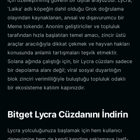
için özelleştirilmiş güvenli bir dijital arayüzdür. Lycra,
'Laika' adlı köpeğin dahil olduğu Grok doğrulama
olayından kaynaklanan, anısal ve dışavurumcu bir
Meme tokendır. Anonim geliştiriciler ve topluluk
tarafından hızla başlatılan temel amacı, zincir üstü
araçlar aracılığıyla dikkat çekmek ve hayvan hakları
konusunda anlamlı tartışmaları teşvik etmektir.
Solana ağında çalıştığı için, bir Lycra cüzdanı sadece
bir depolama alanı değil; viral sosyal duyarlılığın
blok zinciri verimliliğiyle buluştuğu topluluk odaklı
bir ekosisteme katılım kapınızdır.
Bitget Lycra Cüzdanını İndirin
Lycra yolculuğunuza başlamak için hem kullanıcı
deneyimine hem de kendi kendine saklamaya (self-