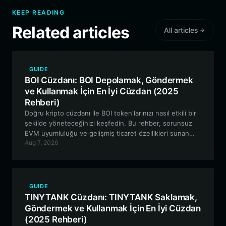
KEEP READING
Related articles
All articles
GUIDE
BOI Cüzdanı: BOI Depolamak, Göndermek
ve Kullanmak İçin En İyi Cüzdan (2025
Rehberi)
Doğru kripto cüzdanı ile BOI token'larınızı nasıl etkili bir
şekilde yöneteceğinizi keşfedin. Bu rehber, sorunsuz
EVM uyumluluğu ve gelişmiş ticaret özellikleri sunan
Aug 7, 2026
Bitget Wallet'ın, BOI ekosistemiyle etkileşim için neden
en iyi tercih olduğunu açıklıyor.
GUIDE
TINYTANK Cüzdanı: TINYTANK Saklamak,
Göndermek ve Kullanmak İçin En İyi Cüzdan
(2025 Rehberi)