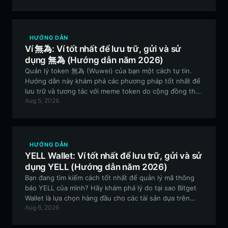
dùng trong hệ sinh thái Community Alliance.
HƯỚNG DẪN
Ví 無為: Ví tốt nhất để lưu trữ, gửi và sử
dụng 無為 (Hướng dẫn năm 2026)
Quản lý token 無為 (Wuwei) của bạn một cách tự tin.
Hướng dẫn này khám phá các phương pháp tốt nhất để
lưu trữ và tương tác với meme token do cộng đồng thúc
Aug 5, 2026
đẩy này bằng cách sử dụng hệ sinh thái Bitget Wallet,
đảm bảo bạn luôn an toàn khi tham gia vào hệ sinh thái
EVM.
HƯỚNG DẪN
YELL Wallet: Ví tốt nhất để lưu trữ, gửi và sử
dụng YELL (Hướng dẫn năm 2026)
Bạn đang tìm kiếm cách tốt nhất để quản lý mã thông
báo YELL của mình? Hãy khám phá lý do tại sao Bitget
Wallet là lựa chọn hàng đầu cho các tài sản dựa trên
Aug 6, 2026
Solana, mang lại khả năng truy cập liền mạch vào hệ
sinh thái Mellow Yell, giao dịch có độ trễ thấp và bảo