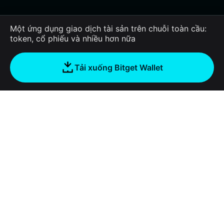
Một ứng dụng giao dịch tài sản trên chuỗi toàn cầu:
token, cổ phiếu và nhiều hơn nữa
Tải xuống Bitget Wallet
Công ty
Về Bitget Wallet
Products