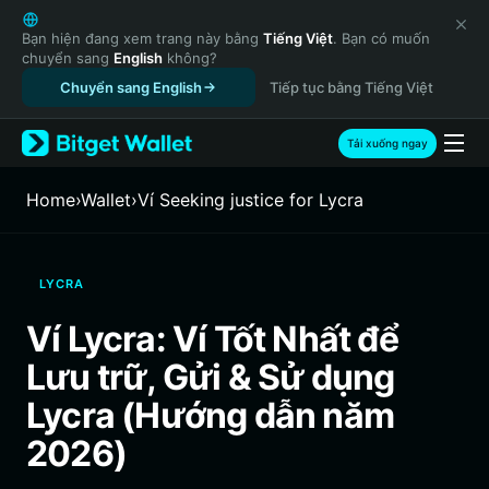
English
日本語
Bạn hiện đang xem trang này bằng
Tiếng Việt
. Bạn có muốn
chuyển sang
English
không?
Tiếng Việt
Chuyển sang English
Tiếp tục bằng Tiếng Việt
Русский
Español (Latinoamérica)
Türkçe
Tải xuống ngay
Italiano
Français
Home
›
Wallet
›
‌Ví Seeking justice for Lycra
Deutsch
简体中文
繁體中文
LYCRA
Português (Portugal)
Bahasa Indonesia
Ví Lycra: Ví Tốt Nhất để
ภาษาไทย
Lưu trữ, Gửi & Sử dụng
हिन्दी
বাংলা
Lycra (Hướng dẫn năm
Español
2026)
Português (Brasil)
Español (Argentina)