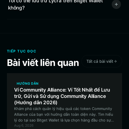
Tôi có thể lưu trữ Lycra trên Bitget Wallet
không?
TIẾP TỤC ĐỌC
Bài viết liên quan
Tất cả bài viết
HƯỚNG DẪN
Ví Community Alliance: Ví Tốt Nhất để Lưu
trữ, Gửi và Sử dụng Community Alliance
(Hướng dẫn 2026)
Khám phá cách quản lý hiệu quả các token Community
Alliance của bạn với hướng dẫn toàn diện này. Tìm hiểu
lý do tại sao Bitget Wallet là lựa chọn hàng đầu cho sự
Aug 6, 2026
tương tác an toàn, phi tập trung và thân thiện với người