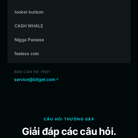
tooker kurlson
CASH WHALE
Nigga Pwease
feeless coin
BẠN CẦN HỖ TRỢ?
service@bitget.com
CÂU HỎI THƯỜNG GẶP
Giải đáp các câu hỏi.