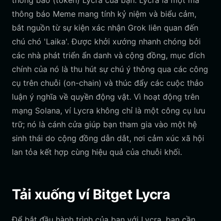
thông báo (token) Lycra của bạn. Lycra là một mã
thông báo Meme mang tính kỷ niệm và biểu cảm,
bắt nguồn từ sự kiện xác nhận Grok liên quan đến
chú chó 'Laika'. Được khởi xướng nhanh chóng bởi
các nhà phát triển ẩn danh và cộng đồng, mục đích
chính của nó là thu hút sự chú ý thông qua các công
cụ trên chuỗi (on-chain) và thúc đẩy các cuộc thảo
luận ý nghĩa về quyền động vật. Vì hoạt động trên
mạng Solana, ví Lycra không chỉ là một công cụ lưu
trữ; nó là cánh cửa giúp bạn tham gia vào một hệ
sinh thái do cộng đồng dẫn dắt, nơi cảm xúc xã hội
lan tỏa kết hợp cùng hiệu quả của chuỗi khối.
Tải xuống ví Bitget Lycra
Để bắt đầu hành trình của bạn với Lycra, bạn cần