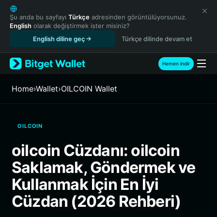
English
日本語
Şu anda bu sayfayı
Türkçe
adresinden görüntülüyorsunuz.
English
olarak değiştirmek ister misiniz?
Tiếng Việt
English diline geç
Türkçe dilinde devam et
Русский
Español (Latinoamérica)
Türkçe
Hemen indir
Italiano
Français
Home
›
Wallet
›
OILCOIN Wallet
Deutsch
简体中文
繁體中文
OILCOIN
Português (Portugal)
Bahasa Indonesia
oilcoin Cüzdanı: oilcoin
ภาษาไทย
Saklamak, Göndermek ve
हिन्दी
বাংলা
Kullanmak İçin En İyi
Español
Cüzdan (2026 Rehberi)
Português (Brasil)
Español (Argentina)