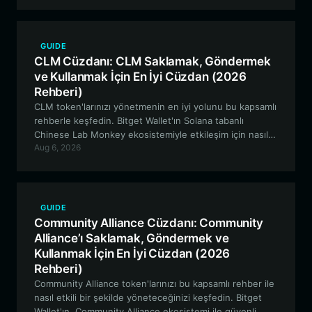
ihtiyaçlarınız için EVM uyumlu cüzdanlardan nasıl
yararlanabileceğinizi inceliyor.
GUIDE
CLM Cüzdanı: CLM Saklamak, Göndermek
ve Kullanmak İçin En İyi Cüzdan (2026
Rehberi)
CLM token'larınızı yönetmenin en iyi yolunu bu kapsamlı
rehberle keşfedin. Bitget Wallet'ın Solana tabanlı
Chinese Lab Monkey ekosistemiyle etkileşim için nasıl
Aug 6, 2026
güvenli ve yüksek performanslı bir çözüm sunduğunu
öğrenin.
GUIDE
Community Alliance Cüzdanı: Community
Alliance’ı Saklamak, Göndermek ve
Kullanmak İçin En İyi Cüzdan (2026
Rehberi)
Community Alliance token'larınızı bu kapsamlı rehber ile
nasıl etkili bir şekilde yöneteceğinizi keşfedin. Bitget
Wallet'ın, Community Alliance ekosistemi ile güvenli,