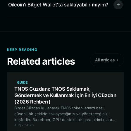
Oilcoin'i Bitget Wallet'ta saklayabilir miyim?
KEEP READING
Related articles
All articles
GUIDE
TNOS Cüzdanı: TNOS Saklamak,
Göndermek ve Kullanmak İçin En İyi Cüzdan
(2026 Rehberi)
Bitget Cüzdan kullanarak TNOS token'larınızı nasıl
güvenli bir şekilde saklayacağınızı ve yöneteceğinizi
keşfedin. Bu rehber, GPU destekli bir para birimi olarak
Aug 7, 2026
TNOS'un benzersiz faydasını ve yapay zeka altyapı