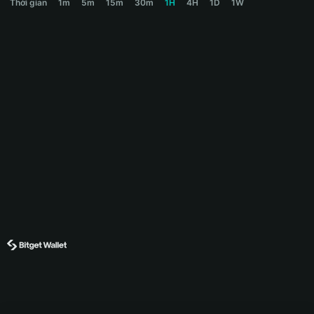
Thời gian
1m
5m
15m
30m
1H
4H
1D
1W