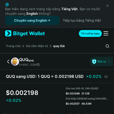
English
日本語
Bạn hiện đang xem trang này bằng
Tiếng Việt
. Bạn có muốn
chuyển sang
English
không?
Tiếng Việt
Chuyển sang English
Tiếp tục bằng Tiếng Việt
Русский
Español (Latinoamérica)
Türkçe
Tải xuống ngay
Italiano
Français
‌Trang chủ
Giá tiền điện tử
quq
Giá
Deutsch
简体中文
QUQ
quq
Rủi ro
繁體中文
0x4fa7...03bf
Português (Portugal)
Bahasa Indonesia
QUQ sang USD:
1 QUQ = 0.002198 USD
+0.02%
1D
ภาษาไทย
हिन्दी
Giá cao 24h
KL 24h (QUQ)
$
0.002198
বাংলা
$
0.002466
21.13B
Giá thấp 24h
Khối lượng 24h
(USDT)
+0.02%
Español
$
0.002057
46.43M
Português (Brasil)
QUQ Price Chart
Español (Argentina)