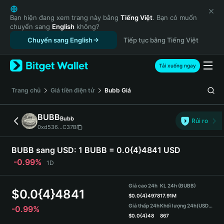
English
日本語
Bạn hiện đang xem trang này bằng
Tiếng Việt
. Bạn có muốn
chuyển sang
English
không?
Tiếng Việt
Chuyển sang English
Tiếp tục bằng Tiếng Việt
Русский
Español (Latinoamérica)
Türkçe
Tải xuống ngay
Italiano
Français
‌Trang chủ
Giá tiền điện tử
Bubb
Giá
Deutsch
简体中文
BUBB
Bubb
Rủi ro
繁體中文
0xd536...C37B
Português (Portugal)
Bahasa Indonesia
BUBB sang USD:
1 BUBB = 0.0{4}4841 USD
ภาษาไทย
-0.99%
1D
हिन्दी
বাংলা
Giá cao 24h
KL 24h (BUBB)
$
0.0{4}4841
Español
$
0.0{4}4978
17.91M
Giá thấp 24h
Khối lượng 24h
(USDT)
-0.99%
Português (Brasil)
$
0.0{4}48
867
Español (Argentina)