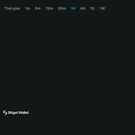
BUBB Price Chart
Thời gian
1m
5m
15m
30m
1H
4H
1D
1W