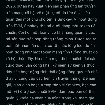
2026, dự án này xuất hiện sau phản ứng lan truyền
trên mạng xã hội về một sự cố tin tức ở Úc liên
quan đến một chú chó tên là Smokey. Vì hoạt động
trên EVM, Smokey tồn tại dưới dạng một token tiêu
chuẩn, đòi hỏi một loại ví có khả năng quản lý các
tài sản dựa trên hợp đồng thông minh. Được tạo ra
bởi một nhóm ẩn danh, có tổ chức lỏng lẻo, dự án
hoạt động như một token mang tính tường thuật do
xã hội thúc đẩy. Nó nhằm mục đích khuếch đại các
cuộc thảo luận công khai, kỷ niệm sự kiện và thúc
đẩy các hoạt động sinh thái cộng đồng quy mô nhỏ
thay vì cung cấp các tiện ích truyền thống. Để nắm
giữ, giao dịch hoặc tương tác với Smokey, bạn cần
một ví hỗ trợ các chuỗi EVM, đảm bảo bạn có thể
quản lý khóa cá nhân của mình trong khi tham gia
vào hệ sinh thái tương thích với Ethereum rộng lớn