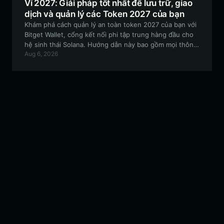
Ví 2027: Giải pháp tốt nhất để lưu trữ, giao
dịch và quản lý các Token 2027 của bạn
Khám phá cách quản lý an toàn token 2027 của bạn với
Bitget Wallet, cổng kết nối phi tập trung hàng đầu cho
hệ sinh thái Solana. Hướng dẫn này bao gồm mọi thông
Aug 6, 2026
tin bạn cần biết về việc thiết lập ví, nắm bắt câu chuyện
cộng đồng 2027 và tối ưu hóa trải nghiệm on-chain của
bạn.