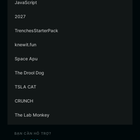
JavaScript
2027
TrenchesStarterPack
knewit.fun
Space Apu
The Drool Dog
TSLA CAT
CRUNCH
The Lab Monkey
BẠN CẦN HỖ TRỢ?