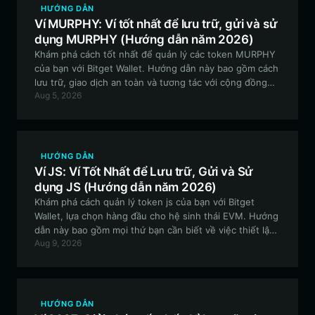
HƯỚNG DẪN
Ví MURPHY: Ví tốt nhất để lưu trữ, gửi và sử
dụng MURPHY (Hướng dẫn năm 2026)
Khám phá cách tốt nhất để quản lý các token MURPHY
của bạn với Bitget Wallet. Hướng dẫn này bao gồm cách
lưu trữ, giao dịch an toàn và tương tác với cộng đồng
Aug 5, 2026
One Orange Braincell trên chuỗi khối Solana.
HƯỚNG DẪN
Ví JS: Ví Tốt Nhất để Lưu trữ, Gửi và Sử
dụng JS (Hướng dẫn năm 2026)
Khám phá cách quản lý token js của bạn với Bitget
Wallet, lựa chọn hàng đầu cho hệ sinh thái EVM. Hướng
dẫn này bao gồm mọi thứ bạn cần biết về việc thiết lập,
Aug 9, 2026
bảo mật và sử dụng tài sản js của bạn một cách hiệu
quả.
HƯỚNG DẪN