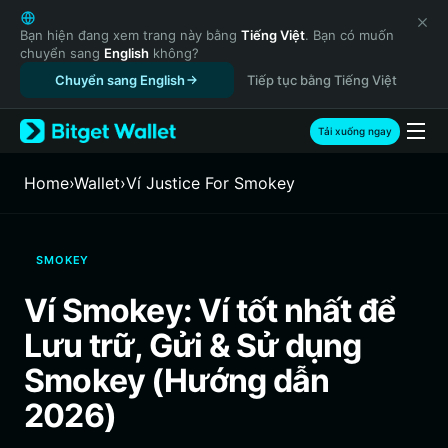
English
日本語
Bạn hiện đang xem trang này bằng
Tiếng Việt
. Bạn có muốn
chuyển sang
English
không?
Tiếng Việt
Chuyển sang English
Tiếp tục bằng Tiếng Việt
Русский
Español (Latinoamérica)
Türkçe
Tải xuống ngay
Italiano
Français
Home
›
Wallet
›
‌Ví Justice For Smokey
Deutsch
简体中文
繁體中文
SMOKEY
Português (Portugal)
Bahasa Indonesia
Ví Smokey: Ví tốt nhất để
ภาษาไทย
Lưu trữ, Gửi & Sử dụng
हिन्दी
বাংলা
Smokey (Hướng dẫn
Español
2026)
Português (Brasil)
Español (Argentina)