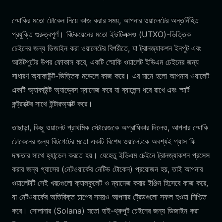
স্মোকির মতো টোকেন নিয়ে কাজ করার সময়, আপনার ওয়ালেটের অন্তর্নিহিত
প্রযুক্তি গুরুত্বপূর্ণ। বিটকয়েনের মতো ইউটিএক্সও (UTXO)-ভিত্তিক
চেইনের জন্য ডিজাইন করা ওয়ালেটের বিপরীতে, যা ট্রানজ্যাকশন ইনপুট এবং
আউটপুটের উপর ফোকাস করে, একটি স্মোকি ওয়ালেট ইভিএম চেইনের জন্য
সাধারণ অ্যাকাউন্ট-ভিত্তিক মডেলে কাজ করে। এর মানে হলো আপনার ওয়ালেট
একটি অ্যাকাউন্ট অ্যাড্রেস ম্যানেজ করে যা ব্যালেন্স ধরে রাখে এবং স্মার্ট
কন্ট্রাক্টের সাথে ইন্টারঅ্যাক্ট করে।
তাছাড়া, কিছু ওয়ালেট প্রাথমিক স্টোরেজকে অগ্রাধিকার দিলেও, আপনার স্মোকি
টোকেনের জন্য বিটগেটের মতো একটি বিশেষ ওয়ালেটকে অবশ্যই গ্যাস ফি
দক্ষতার সাথে হ্যান্ডেল করতে হয়। যেহেতু ইভিএম চেইনে ট্রানজ্যাকশন প্রসেস
করার জন্য গ্যাসের (নেটওয়ার্কের নেটিভ টোকেন) প্রয়োজন হয়, তাই আপনার
ওয়ালেটটি সেই খরচগুলো ক্যালকুলেট ও ম্যানেজ করার ইঞ্জিন হিসেবে কাজ করে,
যা নেটওয়ার্কের অতিরিক্ত চাপের সময়ও আপনার ট্রেডগুলো সফল হওয়া নিশ্চিত
করে। সোলানার (Solana) মতো হাই-থ্রুপুট চেইনের জন্য ডিজাইন করা