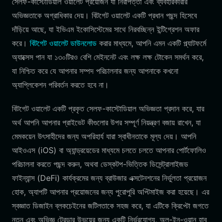
সেলফ-কাস্টোডিয়াল ওয়ালেট প্রয়োজন যা নিরাপত্তা এবং ব্যবহারকারীর
অভিজ্ঞতাকে অগ্রাধিকার দেয়। বিটগেট ওয়ালেট একটি প্রধান পছন্দ হিসেবে
দাঁড়িয়ে আছে, যা ইভিএম ইকোসিস্টেমের সাথে নিরবচ্ছিন্ন ইন্টিগ্রেশন অফার
করে।
বিটগেট ওয়ালেট ডাউনলোড
করার মাধ্যমে, আপনি এমন একটি প্ল্যাটফর্মে
অ্যাক্সেস পান যা ১৩০টিরও বেশি মেইননেট এবং লক্ষ লক্ষ টোকেন সমর্থন করে,
যা নিশ্চিত করে যে আপনার সম্পদ পরিচালনার জন্য আপনাকে কখনো
অ্যাপ্লিকেশন পরিবর্তন করতে হবে না।
বিটগেট ওয়ালেট একটি প্রকৃত সেলফ-কাস্টোডিয়াল অভিজ্ঞতা প্রদান করে, যার
অর্থ আপনি আপনার প্রাইভেট কীগুলোর উপর সম্পূর্ণ নিয়ন্ত্রণ বজায় রাখেন, যা
মেমকয়েন উৎসাহীদের জন্য অপরিহার্য যারা স্বাধীনতাকে মূল্য দেয়। আপনি
আইওএস (iOS) বা অ্যান্ড্রয়েডের মাধ্যমে চলতে চলতে আপনার পোর্টফোলিও
পরিচালনা করতে পছন্দ করুন, অথবা ডেস্কটপ-ভিত্তিক ডিসেন্ট্রালাইজড
ফাইন্যান্স (DeFi) কার্যক্রমের জন্য ব্রাউজার এক্সটেনশনের নির্ভুলতা প্রয়োজন
হোক, অ্যাপটি আপনার প্রয়োজনের জন্য পুরোপুরি অপ্টিমাইজ করা হয়েছে। এর
স্বজ্ঞাত ডিজাইন ব্লকচেইনের জটিলতাকে সহজ করে, যা এটিকে ক্রিপ্টো জগতে
নতুন এবং অভিজ্ঞ ট্রেডার উভয়ের জন্য একটি নির্ভরযোগ্য, অল-ইন-ওয়ান হাব