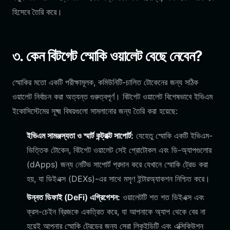
হিসেবে তৈরি করে।
৩. কেন বিটগেট স্মোকি ওয়ালেট বেছে নেবেন?
স্মোকির মতো একটি পরীক্ষামূলক, কমিউনিটি-চালিত টোকেনের জন্য সঠিক
ওয়ালেট নির্বাচন করা অত্যন্ত গুরুত্বপূর্ণ। বিটগেট ওয়ালেট বিশেষভাবে ইভিএম
ইকোসিস্টেমের সূক্ষ্ম বিষয়গুলো সামলানোর জন্য তৈরি করা হয়েছে:
ইভিএম সামঞ্জস্যতা ও স্মার্ট কন্ট্রাক্ট সাপোর্ট:
যেহেতু স্মোকি একটি ইভিএম-
ভিত্তিক টোকেন, বিটগেট ওয়ালেট সেই প্রোটোকল এবং ডি-অ্যাপগুলোর
(dApps) জন্য নেটিভ সাপোর্ট প্রদান করে যেখানে স্মোকি ট্রেড করা
হয়, যা ডিইএক্স (DEXs)-এর সাথে মসৃণ ইন্টারঅ্যাকশন নিশ্চিত করে।
উন্নত ডিফাই (DeFi) এগ্রিগেশন:
ওয়ালেটটি শত শত ডিইএক্স এবং
ক্রস-চেইন ব্রিজকে একত্রিত করে, যা আপনাকে অ্যাপ থেকে বের না
হয়েই আপনার স্মোকি ট্রেডের জন্য সেরা লিকুইডিটি এবং এক্সিকিউশন