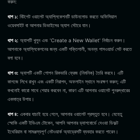
করুন:
ধাপ ১:
বিটগেট ওয়ালেট অ্যাপ্লিকেশনটি ডাউনলোড করতে অফিসিয়াল
ওয়েবসাইট বা আপনার ডিভাইসের অ্যাপ স্টোরে যান।
ধাপ ২:
অ্যাপটি খুলুন এবং 'Create a New Wallet' নির্বাচন করুন।
আপনাকে অ্যাপ্লিকেশনের জন্য একটি শক্তিশালী, অনন্য পাসওয়ার্ড সেট করতে
বলা হবে।
ধাপ ৩:
অ্যাপটি একটি গোপন রিকভারি ফ্রেজ (নিমনিক) তৈরি করবে। এটি
কাগজে লিখে রাখুন এবং একটি নিরাপদ, অফলাইন স্থানে সংরক্ষণ করুন; এটি
কখনোই কারো সাথে শেয়ার করবেন না, কারণ এটি আপনার ওয়ালেট পুনরুদ্ধারের
একমাত্র উপায়।
ধাপ ৪:
একবার যাচাই হয়ে গেলে, আপনার ওয়ালেট প্রস্তুত হবে। যেহেতু
স্মোকি একটি ইভিএম টোকেন, আপনি আপনার ড্যাশবোর্ডে দেওয়া ডিফল্ট
ইথেরিয়াম বা সামঞ্জস্যপূর্ণ নেটওয়ার্ক অ্যাড্রেসটি ব্যবহার করতে পারেন।