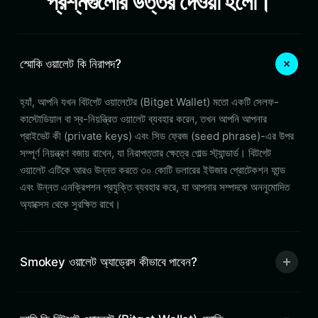
প্রশ্নগুলোর উত্তর দেওয়া হলো।
স্মোকি ওয়ালেট কি নিরাপদ?
হ্যাঁ, আপনি যখন বিটগেট ওয়ালেটের (Bitget Wallet) মতো একটি সেলফ-
কাস্টোডিয়াল বা স্ব-নিয়ন্ত্রিত ওয়ালেট ব্যবহার করেন, তখন আপনি আপনার
প্রাইভেট কী (private keys) এবং সিড ফ্রেজ (seed phrase)-এর উপর
সম্পূর্ণ নিয়ন্ত্রণ বজায় রাখেন, যা নিরাপত্তার ক্ষেত্রে গোল্ড স্ট্যান্ডার্ড। বিটগেট
ওয়ালেট এটিকে আরও উন্নত করতে ৩০ কোটি ডলারের ইউজার প্রোটেকশন ফান্ড
এবং উন্নত এনক্রিপশন প্রযুক্তি ব্যবহার করে, যা আপনার সম্পদকে অননুমোদিত
অ্যাক্সেস থেকে সুরক্ষিত রাখে।
Smokey ওয়ালেট অ্যাড্রেস কীভাবে পাবেন?