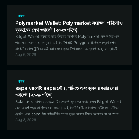
কীভাবে Bitget Wallet-এর মাধ্যমে দক্ষতার সাথে পরিচালনা করবেন তা জানুন।
এই নির্দেশিকাটি আপনাকে একটি নিরাপদ, EVM-সামঞ্জস্যপূর্ণ ওয়ালেট সেট আপ করা
থেকে শুরু করে Suncoin কমিউনিটি ইকোসিস্টেমে ট্রেড এবং অংশগ্রহণ করার
গাইড
জন্য প্রয়োজনীয় সবকিছু সম্পর্কে জানতে সাহায্য করবে।
Polymarket Wallet: Polymarket সংরক্ষণ, পাঠানো ও
ব্যবহারের সেরা ওয়ালেট (২০২৬ গাইড)
Bitget Wallet ব্যবহার করে কীভাবে আপনার Polymarket সম্পদ নিরাপদে
পরিচালনা করবেন তা জানুন। এই নির্দেশিকাটি Polygon-ভিত্তিক প্রেডিকশন
মার্কেটের সাথে ইন্টারঅ্যাক্ট করার সর্বোত্তম উপায়গুলো অন্বেষণ করে, যা প্রতিটি
Aug 6, 2026
ট্রেডের জন্য স্বচ্ছতা এবং দক্ষতা নিশ্চিত করে।
গাইড
sapa ওয়ালেট: sapa স্টোর, পাঠাতে এবং ব্যবহার করার সেরা
ওয়ালেট (২০২৬ গাইড)
Solana-তে আপনার sapa টোকেনগুলি ম্যানেজ করার জন্য Bitget Wallet
কেন আদর্শ পছন্দ তা খুঁজে বের করুন। এই নির্দেশিকাটিতে নিরাপদ স্টোরেজ, নির্বিঘ্ন
ট্রেডিং এবং sapa মিম কমিউনিটির সাথে যুক্ত থাকার বিষয়ে আপনার যা যা জানা
Aug 8, 2026
প্রয়োজন তার সবকিছুই কভার করা হয়েছে।