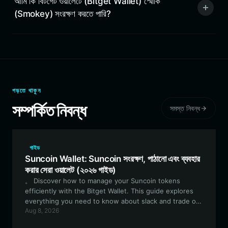
আমি কি বিটগেট ওয়ালেটে (Bitget Wallet) স্মোকি
(Smokey) সংরক্ষণ করতে পারি?
পড়তে থাকুন
সম্পর্কিত নিবন্ধ
সমস্ত নিবন্ধ
গাইড
Suncoin Wallet: Suncoin সংরক্ষণ, পাঠানো এবং ব্যবহার
করার সেরা ওয়ালেট (২০২৬ গাইড)
。 Discover how to manage your Suncoin tokens
efficiently with the Bitget Wallet. This guide explores
everything you need to know about slack and trade or
Aug 8, 2026
participate in the Suncoin community ecosystem. 上述
内容的bn (孟加拉语) 翻译如下： আপনার Suncoin টোকেনগুলো