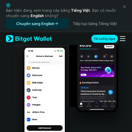
English
日本語
Bạn hiện đang xem trang này bằng
Tiếng Việt
. Bạn có muốn
chuyển sang
English
không?
Tiếng Việt
Chuyển sang English
Tiếp tục bằng Tiếng Việt
Русский
Español (Latinoamérica)
Türkçe
Tải xuống ngay
Italiano
Français
Deutsch
简体中文
繁體中文
Português (Portugal)
Bahasa Indonesia
ภาษาไทย
हिन्दी
বাংলা
Español
Português (Brasil)
Español (Argentina)