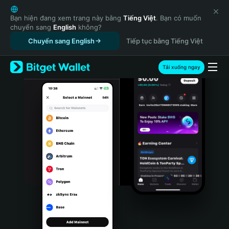
English
日本語
Bạn hiện đang xem trang này bằng
Tiếng Việt
. Bạn có muốn
chuyển sang
English
không?
Tiếng Việt
Chuyển sang English
Tiếp tục bằng Tiếng Việt
Русский
Español (Latinoamérica)
Türkçe
Tải xuống ngay
Italiano
Français
Deutsch
简体中文
繁體中文
Português (Portugal)
Bahasa Indonesia
ภาษาไทย
हिन्दी
বাংলা
Español
Português (Brasil)
Español (Argentina)